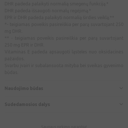
DHR padeda palaikyti normalią smegenų funkciją.*
DHR padeda išsaugoti normalų regėjimą.*
EPR ir DHR padeda palaikyti normalią širdies veiklą.**
*- teigiamas poveikis pasireiškia per parą suvartojant 250
mg DHR.
** - teigiamas poveikis pasireiškia per parą suvartojant
250 mg EPR ir DHR.
Vitaminas E padeda apsaugoti ląsteles nuo oksidacinės
pažaidos.
Svarbu įvairi ir subalansuota mityba bei sveikas gyvenimo
būdas.
Naudojimo būdas
Sudedamosios dalys
Saugaus pirkimo garantija!