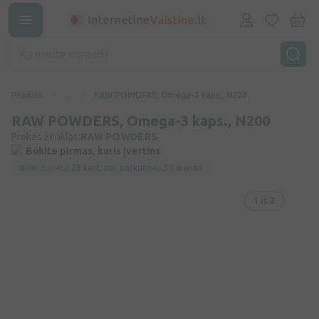
Pradžia
...
RAW POWDERS, Omega-3 kaps., N200
RAW POWDERS, Omega-3 kaps., N200
Prekės ženklas:
RAW POWDERS
Būkite pirmas, kuris įvertins
Peržiūrėta
29 kart.
per paskutines
30 dienas
1
iš 2