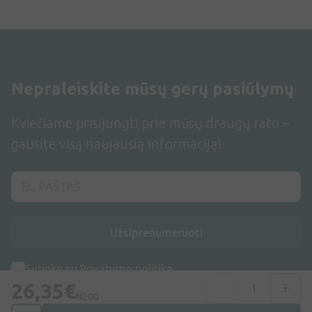
Nepraleiskite mūsų gerų pasiūlymų
Kviečiame prisijungti prie mūsų draugų rato –
gausite visą naujausią informaciją!
Užsiprenumeruoti
Sutinku su
Privatumo politika
26,35€
N200