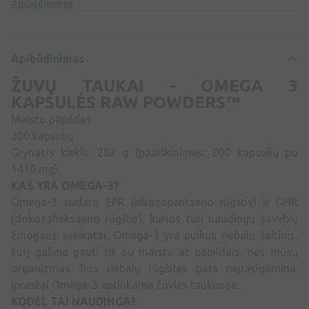
Apibūdinimas
Apibūdinimas
ŽUVŲ TAUKAI - OMEGA 3
KAPSULĖS RAW POWDERS™
Maisto papildas
200 kapsulių
Grynasis kiekis: 282 g (paaiškinimas: 200 kapsulių po
1410 mg).
KAS YRA OMEGA-3?
Omega-3 sudaro EPR (eikozapentaeno rūgštis) ir DHR
(dokozaheksaeno rūgštis), kurios turi naudingų savybių
žmogaus sveikatai. Omega-3 yra puikus riebalų šaltinis,
kurį galime gauti tik su maistu ar papildais, nes mūsų
organizmas šios riebalų rūgšites pats nepasigamina.
Įprastai Omega-3 aptinkama žuvies taukuose.
KODĖL TAI NAUDINGA?