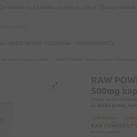
Pristatymas kitą d.d. pateikus užsakymą iki 14:00 val.
Saugus atsiskait
AUJIENOS⚕️
BONUS PASIŪLYMAI✨
IŠPARDAVIMAS💥
 sistemai ir smegenų veiklai
RAW POWDERS Valerijonų šaknys 500mg kaps.
RAW POWD
500mg kap
Prekės ženklas:
RAW P
Būkite pirmas, kuri
Prekyboje
Liko 
RAW POWDERS™ V
Maisto papildas