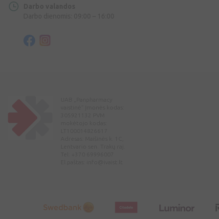
Darbo valandos
Darbo dienomis: 09:00 – 16:00
UAB „Panpharmacy
vaistinė“ Įmonės kodas:
305921132 PVM
mokėtojo kodas:
LT100014826617
Adresas: Maišinės k. 1C,
Lentvario sen. Trakų raj.
Tel: +370 69996007
El.paštas:
info@ivaist.lt