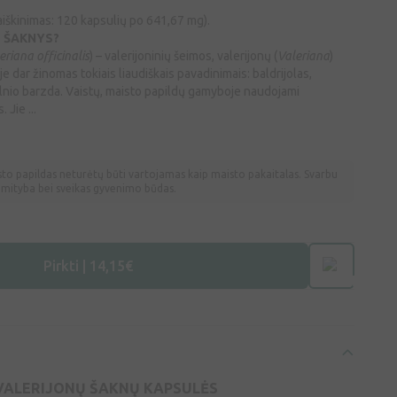
aaiškinimas: 120 kapsulių po 641,67 mg).
Ų ŠAKNYS?
eriana officinalis
) – valerijoninių šeimos, valerijonų (
Valeriana
)
e dar žinomas tokiais liaudiškais pavadinimais: baldrijolas,
elnio barzda. Vaistų, maisto papildų gamyboje naudojami
 Jie ...
sto papildas neturėtų būti vartojamas kaip maisto pakaitalas. Svarbu
a mityba bei sveikas gyvenimo būdas.
Pirkti | 14,15€
ALERIJONŲ ŠAKNŲ KAPSULĖS