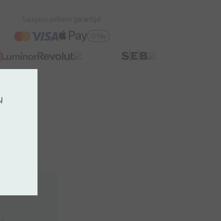
Saugaus pirkimo garantija!
ų
rą