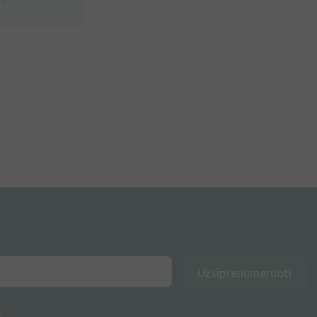
Užsiprenumeruoti
a