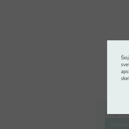
Šio
sve
aps
ske
Prisijunk
Prisijunk