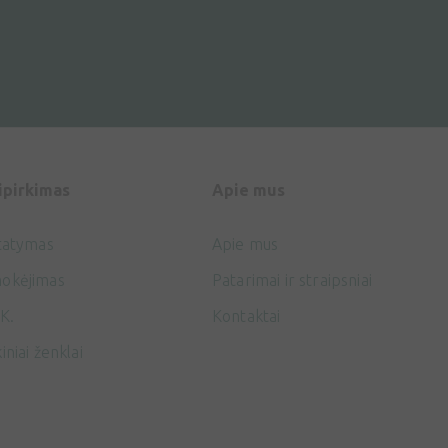
ipirkimas
Apie mus
tatymas
Apie mus
okėjimas
Patarimai ir straipsniai
K.
Kontaktai
iniai ženklai