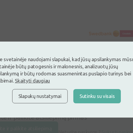
je svetainėje naudojami slapukai, kad jūsų apsilankymas mūs
tainėje būtų patogesnis ir malonesnis, analizuotų jūsų
ilankymą ir būtų rodomas suasmenintas puslapio turinys bei
lbimai.
Skaityti daugiau
Slapukų nustatymai
Sutinku su visais
ite ir palikite atsiliepimą pirmas
ite ir palikite atsiliepimą
Neturite paskyros ?
Sukurti pasky