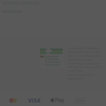
sprendimo platforma
Atsiliepimai
Veiklą prižiūri Valstybinė
vaistų kontrolės tarnyba
prie Lietuvos Respublikos
sveikatos apsaugos
ministerijos Studentų g.
45A, 08107 Vilnius | +370
5 263 9264
https://vvkt.lrv.lt/lt/ |
vvkt@vvkt.lt