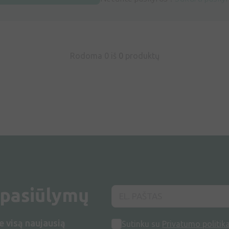
Rodoma 0 iš
0
produktų
 pasiūlymų
e visą naujausią
Sutinku su
Privatumo politik