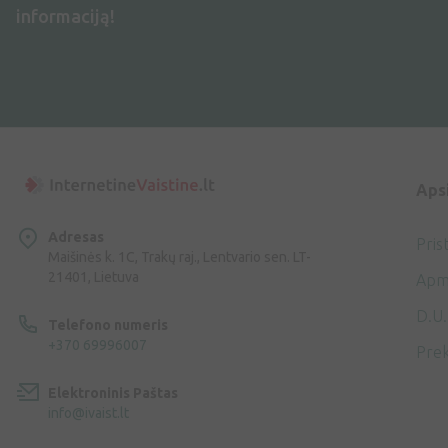
informaciją!
Aps
Adresas
Pris
Maišinės k. 1C, Trakų raj., Lentvario sen. LT-
21401, Lietuva
Apm
D.U.
Telefono numeris
+370 69996007
Prek
Elektroninis Paštas
info@ivaist.lt