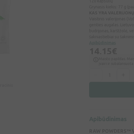
120 kapsulių
Grynasis kiekis: 77 g (p
KAS YRA VALERIJON
Vaistinis valerijonas (
Val
genties augalas. Lietuvoj
budrijonas, karštžolė, v
šakniastiebiai su šaknimis.
Apibūdinimas
14,15€
Maisto papildas. Mai
įvairi ir subalansuot
racinis
Apibūdinimas
RAW POWDERS™ V