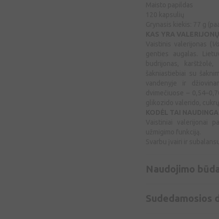
Maisto papildas
120 kapsulių
Grynasis kiekis: 77 g (p
KAS YRA VALERIJON
Vaistinis valerijonas (
Va
genties augalas. Lietuv
budrijonas, karštžolė
šakniastiebiai su šakni
vandenyje ir džiovina
dvimečiuose – 0,54–0,70 
glikozido valerido, cukrų
KODĖL TAI NAUDINGA
Vaistiniai valerijonai
užmigimo funkciją.
Svarbu įvairi ir subalan
Naudojimo būd
Sudedamosios d