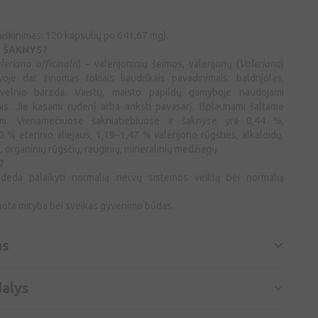
aaiškinimas: 120 kapsulių po 641,67 mg).
Ų ŠAKNYS?
leriana officinalis
) – valerijoninių šeimos, valerijonų (
Valeriana
)
oje dar žinomas tokiais liaudiškais pavadinimais: baldrijolas,
, velnio barzda. Vaistų, maisto papildų gamyboje naudojami
mis. Jie kasami rudenį arba anksti pavasarį. Išplaunami šaltame
mi. Vienamečiuose šakniatiebiuose ir šaknyse yra 0,44 %,
% eterinio aliejaus, 1,19–1,47 % valerijono rūgšties, alkaloidų,
, organinių rūgščių, rauginių, mineralinių medžiagų.
?
 padeda palaikyti normalią nervų sistemos veiklą bei normalią
suota mityba bei sveikas gyvenimo būdas.
as
alys