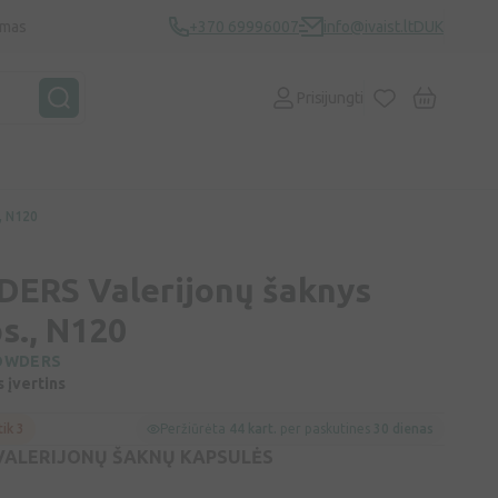
ymas
+370 69996007
info@ivaist.lt
DUK
Prisijungti
, N120
ERS Valerijonų šaknys
s., N120
OWDERS
s įvertins
tik 3
Peržiūrėta
44 kart.
per paskutines
30 dienas
ALERIJONŲ ŠAKNŲ KAPSULĖS