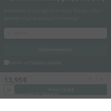
Kviečiame prisijungti prie mūsų draugų rato –
gausite visą naujausią informaciją!
Užsiprenumeruoti
Sutinku su
Privatumo politika
13,95€
Pirkti | 13,95€
Adresas
Maišinės k. 1C, Trakų raj., Lentvario sen. LT-21401, Lietuva