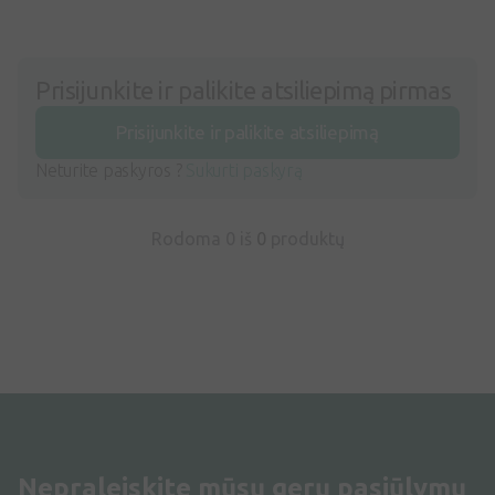
Prisijunkite ir palikite atsiliepimą pirmas
Prisijunkite ir palikite atsiliepimą
Neturite paskyros ?
Sukurti paskyrą
Rodoma 0 iš
0
produktų
Nepraleiskite mūsų gerų pasiūlymų