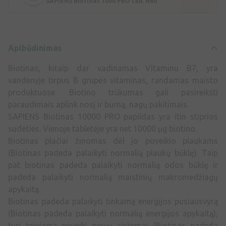
SAPIENS Biotinas 1000 PRO tab. N60
Apibūdinimas
Biotinas, kitaip dar vadinamas Vitaminu B7, yra
vandenyje tirpus B grupės vitaminas, randamas maisto
produktuose. Biotino trūkumas gali pasireikšti
paraudimais aplink nosį ir burną, nagų pakitimais.
SAPIENS Biotinas 10000 PRO papildas yra itin stiprios
sudėties. Vienoje tabletėje yra net 10000 µg biotino.
Biotinas plačiai žinomas dėl jo poveikio plaukams
(Biotinas padeda palaikyti normalią plaukų būklę). Taip
pat biotinas padeda palaikyti normalią odos būklę ir
padeda palaikyti normalią maistinių makromedžiagų
apykaitą.
Biotinas padeda palaikyti tinkamą energijos pusiausvyrą
(Biotinas padeda palaikyti normalią energijos apykaitą),
turi teigiamą poveikį nervų sistemai (Biotinas padeda