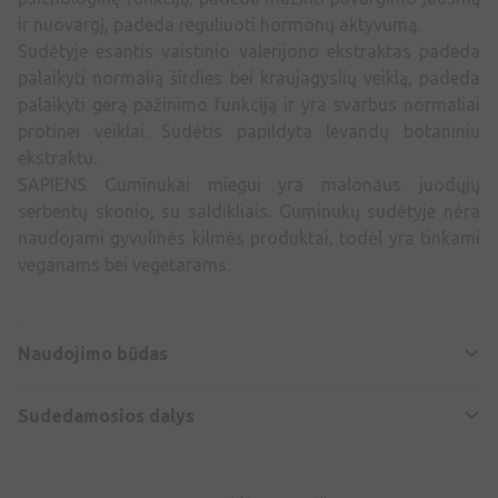
ir nuovargį, padeda reguliuoti hormonų aktyvumą.
Sudėtyje esantis vaistinio valerijono ekstraktas padeda
palaikyti normalią širdies bei kraujagyslių veiklą, padeda
palaikyti gerą pažinimo funkciją ir yra svarbus normaliai
protinei veiklai. Sudėtis papildyta levandų botaniniu
ekstraktu.
SAPIENS Guminukai miegui yra malonaus juodųjų
serbentų skonio, su saldikliais. Guminukų sudėtyje nėra
naudojami gyvulinės kilmės produktai, todėl yra tinkami
veganams bei vegetarams.
Naudojimo būdas
Sudedamosios dalys