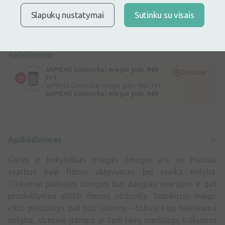
daugiau energijos ir gali produktyviau atlikti dienos užduotis.
Sutrikusio miego ciklo priežastys gali būti įvairios – tokios kaip
Slapukų nustatymai
Sutinku su visais
netinkama mityba, stresinė įtampa ar tam tikrų medžiagų trūkumas
organizme.
SAPIENS Guminukai miegui – ...
Apibūdinimas
SAPIENS Guminukai miegui gum. N60
Dovana
1+1
SAPIENS Guminukai miegui gum. N60 1+1
SAPIENS Guminukai miegui gum. N60
Apibūdinimas
Geras ir kokybiškas miegas žmogui yra ne mažiau
svarbus kaip fizinis aktyvumas bei sveika mityba.
Tinkamai pailsėjęs žmogus turi daugiau energijos ir gali
produktyviau atlikti dienos užduotis. Sutrikusio miego
ciklo priežastys gali būti įvairios – tokios kaip netinkama
mityba, stresinė įtampa ar tam tikrų medžiagų trūkumas