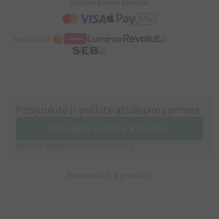
Saugaus pirkimo garantija!
Prisijunkite ir palikite atsiliepimą pirmas
Prisijunkite ir palikite atsiliepimą
Neturite paskyros ?
Sukurti paskyrą
Rodoma 0 iš
0
produktų