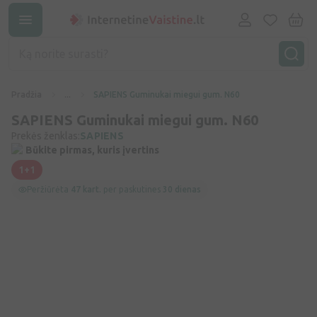
Pradžia
...
SAPIENS Guminukai miegui gum. N60
SAPIENS Guminukai miegui gum. N60
Prekės ženklas:
SAPIENS
Būkite pirmas, kuris įvertins
1+1
Peržiūrėta
47 kart.
per paskutines
30 dienas