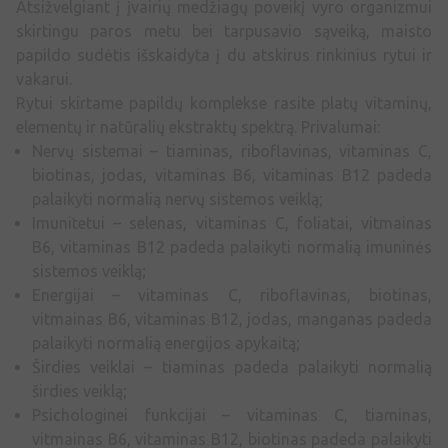
Atsižvelgiant į įvairių medžiagų poveikį vyro organizmui
skirtingu paros metu bei tarpusavio sąveiką, maisto
papildo sudėtis išskaidyta į du atskirus rinkinius rytui ir
vakarui.
Rytui skirtame papildų komplekse rasite platų vitaminų,
elementų ir natūralių ekstraktų spektrą. Privalumai:
Nervų sistemai – tiaminas, riboflavinas, vitaminas C,
biotinas, jodas, vitaminas B6, vitaminas B12 padeda
palaikyti normalią nervų sistemos veiklą;
Imunitetui – selenas, vitaminas C, foliatai, vitmainas
B6, vitaminas B12 padeda palaikyti normalią imuninės
sistemos veiklą;
Energijai – vitaminas C, riboflavinas, biotinas,
vitmainas B6, vitaminas B12, jodas, manganas padeda
palaikyti normalią energijos apykaitą;
Širdies veiklai – tiaminas padeda palaikyti normalią
širdies veiklą;
Psichologinei funkcijai – vitaminas C, tiaminas,
vitmainas B6, vitaminas B12, biotinas padeda palaikyti