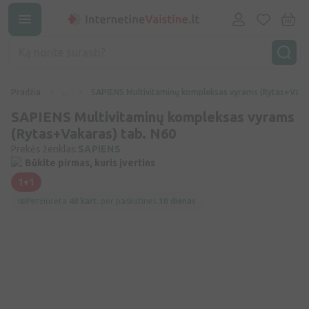
Pradžia
...
SAPIENS Multivitaminų kompleksas vyrams (Rytas+Vakar
SAPIENS Multivitaminų kompleksas vyrams
(Rytas+Vakaras) tab. N60
Prekės ženklas:
SAPIENS
Būkite pirmas, kuris įvertins
1+1
Peržiūrėta
48 kart.
per paskutines
30 dienas