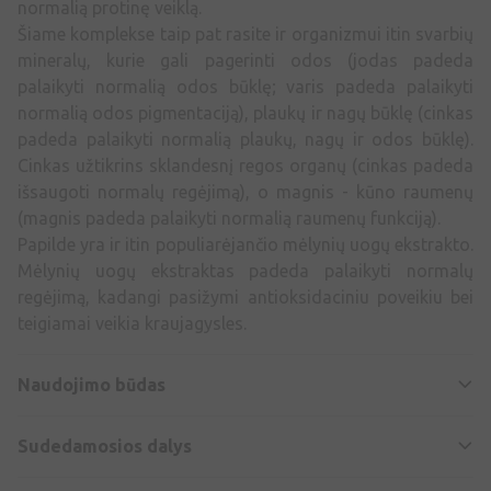
normalią protinę veiklą.
Šiame komplekse taip pat rasite ir organizmui itin svarbių
mineralų, kurie gali pagerinti odos (jodas padeda
palaikyti normalią odos būklę; varis padeda palaikyti
normalią odos pigmentaciją), plaukų ir nagų būklę (cinkas
padeda palaikyti normalią plaukų, nagų ir odos būklę).
Cinkas užtikrins sklandesnį regos organų (cinkas padeda
išsaugoti normalų regėjimą), o magnis - kūno raumenų
(magnis padeda palaikyti normalią raumenų funkciją).
Papilde yra ir itin populiarėjančio mėlynių uogų ekstrakto.
Mėlynių uogų ekstraktas padeda palaikyti normalų
regėjimą, kadangi pasižymi antioksidaciniu poveikiu bei
teigiamai veikia kraujagysles.
Naudojimo būdas
Sudedamosios dalys