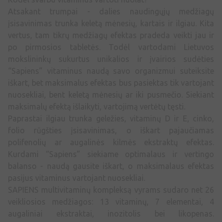
Atsakant trumpai - dalies naudingųjų medžiagų
įsisavinimas trunka keletą mėnesių, kartais ir ilgiau. Kita
vertus, tam tikrų medžiagų efektas pradeda veikti jau ir
po pirmosios tabletės. Todėl vartodami Lietuvos
mokslininkų sukurtus unikalios ir įvairios sudėties
“Sapiens” vitaminus naudą savo organizmui suteiksite
iškart, bet maksimalus efektas bus pasiektas tik vartojant
nuosekliai, bent keletą mėnesių ar iki pusmečio. Siekiant
maksimalų efektą išlaikyti, vartojimą vertėtų tęsti.
Paprastai ilgiau trunka geležies, vitaminų D ir E, cinko,
folio rūgšties įsisavinimas, o iškart pajaučiamas
polifenolių ar augalinės kilmės ekstraktų efektas.
Kurdami “Sapiens” siekiame optimalaus ir vertingo
balanso - naudą gausite iškart, o maksimalaus efektas
pasijus vitaminus vartojant nuosekliai.
SAPIENS multivitaminų kompleksą vyrams sudaro net 26
veikliosios medžiagos: 13 vitaminų, 7 elementai, 4
augaliniai ekstraktai, inozitolis bei likopenas.