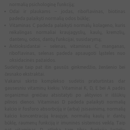
normalią psichologinę funkciją;
Odai ir plaukams – jodas, riboflavinas, biotinas
padeda palaikyti normalią odos būklę;
Vitaminas C padeda palaikyti normalų kolageno, kuris
reikalingas normaliai kraujagyslių, kaulų, kremzlių,
dantenų, odos, dantų funkcijai, susidarymą;
Antioksidantai – selenas, vitaminas C, manganas,
riboflavinas, selenas padeda apsaugoti ląsteles nuo
oksidacinės pažaidos.
Sudėtyje taip pat itin gausūs ginkmedžio, ženšenio bei
česnako ekstraktai.
Vakarui skirto komplekso sudėtis praturtintas dar
gausesniu vitaminų kiekiu. Vitaminai K, D, E bei A padės
organizmui greičiau atsistatyti po aktyvios ir iššūkių
pilnos dienos. Vitaminas D padeda palaikyti normalią
kalcio ir fosforo absorbciją ir (arba) įsisavinimą, normalią
kalcio koncentraciją kraujyje, normalią kaulų ir dantų
būklę, raumenų funkciją ir imuninės sistemos veiklą. Taip
pat vitaminas D atlieka tam tikrą funkciją ląstelių