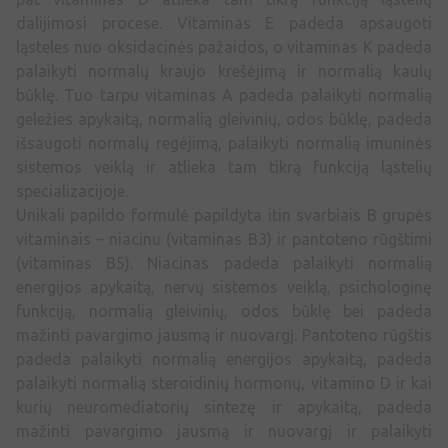
dalijimosi procese. Vitaminas E padeda apsaugoti
ląsteles nuo oksidacinės pažaidos, o vitaminas K padeda
palaikyti normalų kraujo krešėjimą ir normalią kaulų
būklę. Tuo tarpu vitaminas A padeda palaikyti normalią
geležies apykaitą, normalią gleivinių, odos būklę, padeda
išsaugoti normalų regėjimą, palaikyti normalią imuninės
sistemos veiklą ir atlieka tam tikrą funkciją ląstelių
specializacijoje.
Unikali papildo formulė papildyta itin svarbiais B grupės
vitaminais – niacinu (vitaminas B3) ir pantoteno rūgštimi
(vitaminas B5). Niacinas padeda palaikyti normalią
energijos apykaitą, nervų sistemos veiklą, psichologinę
funkciją, normalią gleivinių, odos būklę bei padeda
mažinti pavargimo jausmą ir nuovargį. Pantoteno rūgštis
padeda palaikyti normalią energijos apykaitą, padeda
palaikyti normalią steroidinių hormonų, vitamino D ir kai
kurių neuromediatorių sintezę ir apykaitą, padeda
mažinti pavargimo jausmą ir nuovargį ir palaikyti