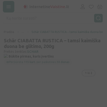
Pradžia
...
Schär CIABATTA RUSTICA – tamsi kaimiška duona be gli
Schär CIABATTA RUSTICA – tamsi kaimiška
duona be glitimo, 200g
Prekės ženklas:
SCHAR
Būkite pirmas, kuris įvertins
Peržiūrėta
115 kart.
per paskutines
30 dienas
1
iš 2