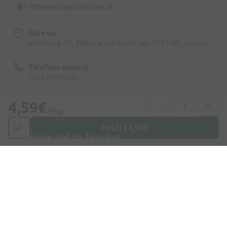
Adresas
Maišinės k. 1C, Trakų raj., Lentvario sen. LT-21401, Lietuva
Telefono numeris
+370 69996007
Elektroninis Paštas
4,59€
200g
info@ivaist.lt
Pirkti | 4,59€
Darbo valandos
Darbo dienomis: 09:00 – 16:00
Apsipirkimas