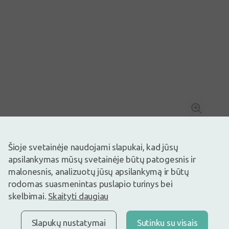
Šioje svetainėje naudojami slapukai, kad jūsų
Nuo 10€
apsilankymas mūsų svetainėje būtų patogesnis ir
Vaizdas yra iliustracinis
malonesnis, analizuotų jūsų apsilankymą ir būtų
4,59€
rodomas suasmenintas puslapio turinys bei
skelbimai.
Skaityti daugiau
Prekyboje
Liko tik 10
Tamsi kaimiška duona be glitimo (be gliuteno), be laktozės.
Apibūdinimas
Slapukų nustatymai
Sutinku su visais