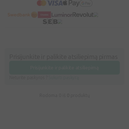
Prisijunkite ir palikite atsiliepimą pirmas
Prisijunkite ir palikite atsiliepimą
Neturite paskyros ?
Sukurti paskyrą
Rodoma 0 iš
0
produktų