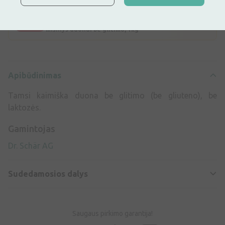
Dovana perkant maisto produktų be
Dovana
glitimo daugiau kaip už 10Eur
NUTRIFREE MIX PER PANE - miltų
Nuo 10€
mišinys duonai be glitimo, 1kg
Apibūdinimas
Tamsi kaimiška duona be glitimo (be gliuteno), be
laktozės.
Gamintojas
Dr. Schär AG
Sudedamosios dalys
Saugaus pirkimo garantija!