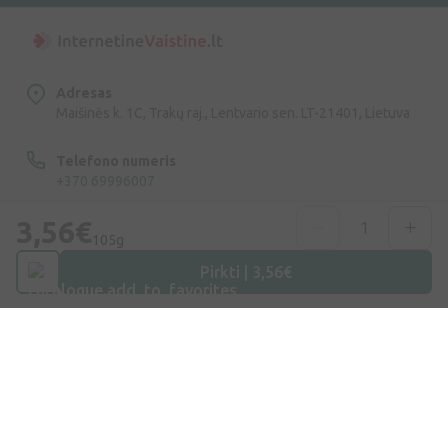
Adresas
Maišinės k. 1C, Trakų raj., Lentvario sen. LT-21401, Lietuva
Telefono numeris
+370 69996007
3,56€
Elektroninis Paštas
105g
info@ivaist.lt
Pirkti | 3,56€
Darbo valandos
Darbo dienomis: 09:00 – 16:00