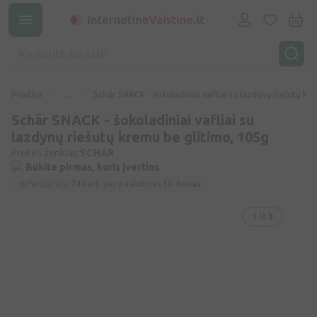
Pradžia
...
Schär SNACK - šokoladiniai vafliai su lazdynų riešutų kr
Schär SNACK - šokoladiniai vafliai su
lazdynų riešutų kremu be glitimo, 105g
Prekės ženklas:
SCHAR
Būkite pirmas, kuris įvertins
Peržiūrėta
74 kart.
per paskutines
30 dienas
1
iš 3