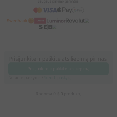
Saugaus pirkimo garantija!
Prisijunkite ir palikite atsiliepimą pirmas
Prisijunkite ir palikite atsiliepimą
Neturite paskyros ?
Sukurti paskyrą
Rodoma 0 iš
0
produktų