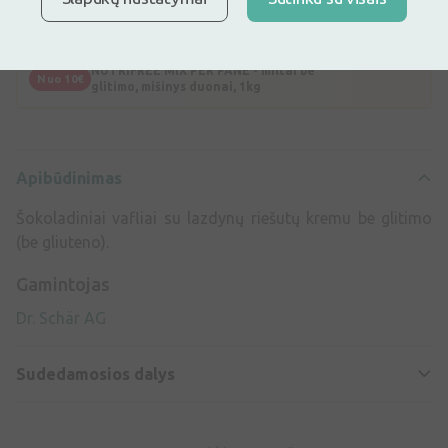
Apibūdinimas
Dovana perkant maisto produktų be
Dovana
glitimo daugiau kaip už 10Eur
NUTRIFREE MIX PER PANE - miltai be
Nuo 10€
glitimo, mišinys duonai, 1kg
Apibūdinimas
Šokoladiniai vafliai su lazdynų riešutų kremu be glitimo
(be gliuteno).
Gamintojas
Dr. Schär AG
Sudedamosios dalys