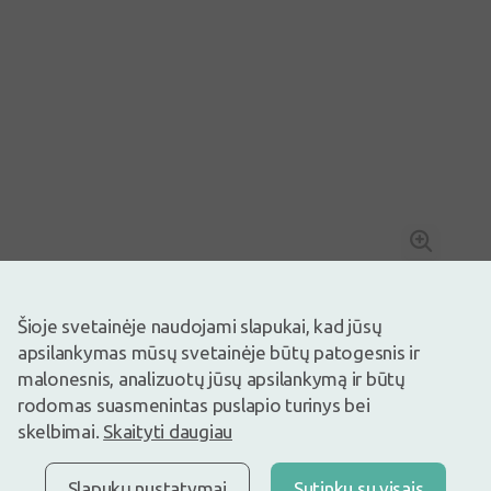
Šioje svetainėje naudojami slapukai, kad jūsų
Nuo 10€
apsilankymas mūsų svetainėje būtų patogesnis ir
Vaizdas yra iliustracinis
malonesnis, analizuotų jūsų apsilankymą ir būtų
3,56€
rodomas suasmenintas puslapio turinys bei
skelbimai.
Skaityti daugiau
Prekyboje
Liko tik 9
Šokoladiniai vafliai su lazdynų riešutų kremu be gliuteno. Gardus
užkandis tiems, kas netoleruoja glitimo.
Slapukų nustatymai
Sutinku su visais