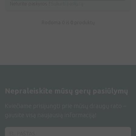
Neturite paskyros ?
Sukurti paskyrą
Rodoma 0 iš
0
produktų
Nepraleiskite mūsų gerų pasiūlymų
Kviečiame prisijungti prie mūsų draugų rato –
gausite visą naujausią informaciją!