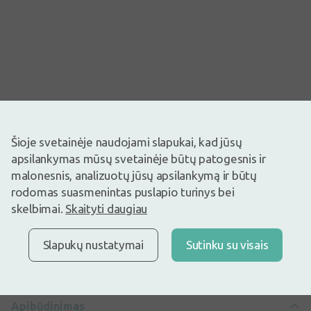
Šioje svetainėje naudojami slapukai, kad jūsų
apsilankymas mūsų svetainėje būtų patogesnis ir
Vaizdas yra iliustracinis
malonesnis, analizuotų jūsų apsilankymą ir būtų
rodomas suasmenintas puslapio turinys bei
8,75€
skelbimai.
Skaityti daugiau
Prekyboje
Liko tik 2
Party Feet gelio įdėkliukai batų užkulniams. 1 pora.
Slapukų nustatymai
Sutinku su visais
Apibūdinimas
Apibūdinimas