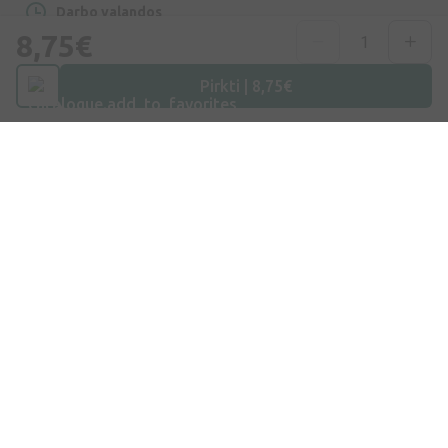
Darbo valandos
Darbo dienomis: 09:00 – 16:00
8,75€
Pirkti | 8,75€
Apsipirkimas
Pristatymas
Apmokėjimas
D.U.K.
Prekiniai ženklai
Apie mus
Bendra informacija