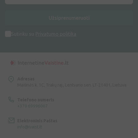
Užsiprenumeruoti
Sutinku su
Privatumo politika
Adresas
Maišinės k. 1C, Trakų raj., Lentvario sen. LT-21401, Lietuva
Telefono numeris
+370 69996007
Elektroninis Paštas
info@ivaist.lt