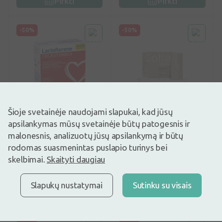
Pirkti
Pirkti
-50%
-50%
5
(1)
0
(0)
Šioje svetainėje naudojami slapukai, kad jūsų
Maisto papildas
Maisto papildas
apsilankymas mūsų svetainėje būtų patogesnis ir
LACTOFLORENE maisto
BIOFARMACIJA maisto
malonesnis, analizuotų jūsų apsilankymą ir būtų
papildas milteliais
papildas COLLAGENA
rodomas suasmenintas puslapio turinys bei
COLESTEROLO, N20
JOINTS 10000 mg, 20
miltelių, 20 miltelių
skelbimai.
Skaityti daugiau
13,47€
4,87€
26,95€
9,75€
Geriausia per 30 d.: 26,65€
Geriausia per 30 d.: 9,75€
(-50%)
(-51%)
Slapukų nustatymai
Sutinku su visais
Pirkti
Pirkti