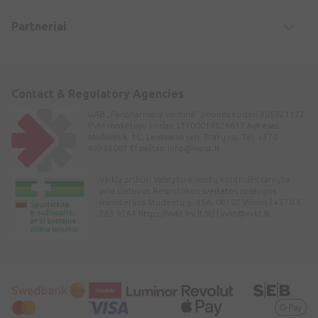
Partneriai
Contact & Regulatory Agencies
UAB „Panpharmacy vaistinė“ Įmonės kodas: 305921132
PVM mokėtojo kodas: LT100014826617 Adresas:
Maišinės k. 1C, Lentvario sen. Trakų raj. Tel: +370
69996007 El.paštas:
info@ivaist.lt
Veiklą prižiūri Valstybinė vaistų kontrolės tarnyba
prie Lietuvos Respublikos sveikatos apsaugos
ministerijos Studentų g. 45A, 08107 Vilnius | +370 5
263 9264 https://vvkt.lrv.lt/lt/ |
vvkt@vvkt.lt