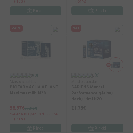
(-10%)
(-51%)
Pirkti
Pirkti
-50%
1+1
0
(0)
0
(0)
Maisto papildas
Maisto papildas
BIOFARMACIJA ATLANT
SAPIENS Mental
Maximus milt. N28
Performance gėrimų
dozių 11ml N20
38,97€
21,75€
77,95€
Geriausia per 30 d.: 77,95€
(-51%)
Pirkti
Pirkti