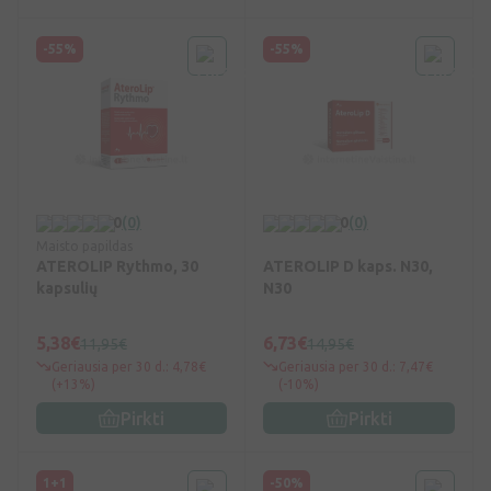
-55%
-55%
0
(0)
0
(0)
Maisto papildas
ATEROLIP Rythmo, 30
ATEROLIP D kaps. N30,
kapsulių
N30
5,38€
6,73€
11,95€
14,95€
Geriausia per 30 d.: 4,78€
Geriausia per 30 d.: 7,47€
(+13%)
(-10%)
Pirkti
Pirkti
1+1
-50%