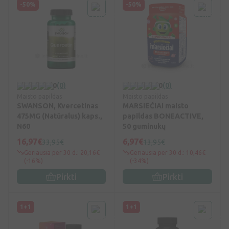
-50%
-50%
0
(0)
0
(0)
Maisto papildas
Maisto papildas
SWANSON, Kvercetinas
MARSIEČIAI maisto
475MG (Natūralus) kaps.,
papildas BONEACTIVE,
N60
50 guminukų
16,97€
6,97€
33,95€
13,95€
Geriausia per 30 d.: 20,16€
Geriausia per 30 d.: 10,46€
(-16%)
(-34%)
Pirkti
Pirkti
1+1
1+1