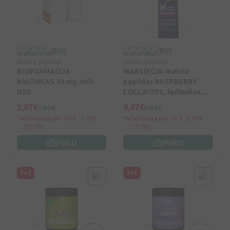
0
(0)
0
(0)
Maisto papildas
Maisto papildas
BIOFARMACIJA
MARSIEČIAI maisto
bioCINKAS 30 mg, milt.
papildas RASPBERRY
N20
LOLLIPOPS, ledinukas
N1, Vnt
3,97€
0,47€
7,95€
0,95€
Geriausia per 30 d.: 7,95€
Geriausia per 30 d.: 0,95€
(-51%)
(-51%)
Pirkti
Pirkti
1+1
1+1