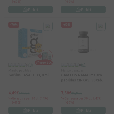
(-60%)
(-60%)
Pirkti
Pirkti
-70%
-60%
nuo 20€
0
(0)
0
(0)
Maisto papildas
Maisto papildas
Gefilus LAŠAI + D3, 8 ml
GAMTOS NAMAI maisto
papildas CINKAS, 90 tab.
4,49€
7,58€
14,98€
18,95€
Geriausia per 30 d.: 7,49€
Geriausia per 30 d.: 9,47€
(-41%)
(-20%)
Pirkti
Pirkti