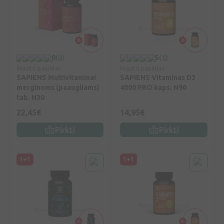
0
(0)
5
(1)
Maisto papildas
Maisto papildas
SAPIENS Multivitaminai
SAPIENS Vitaminas D3
merginoms (paaugliams)
4000 PRO kaps. N90
tab. N30
22,45€
14,95€
Pirkti
Pirkti
1+1
1+1