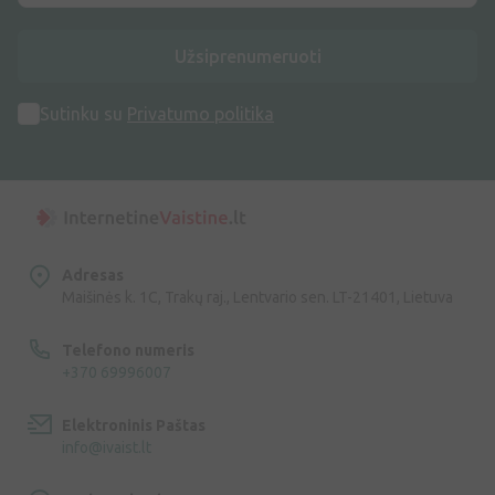
Užsiprenumeruoti
Sutinku su
Privatumo politika
Adresas
Maišinės k. 1C, Trakų raj., Lentvario sen. LT-21401, Lietuva
Telefono numeris
+370 69996007
Elektroninis Paštas
info@ivaist.lt