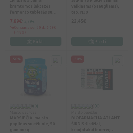
„Milkaid® Junior“
SAPIENS Multivitaminai
kramtomos laktazės
vaikinams (paaugliams),
fermento tabletės su
tab. N30
saldikliu, N60
7,89€
22,45€
15,79€
Geriausia per 30 d.: 6,69€
(+18%)
Pirkti
Pirkti
-50%
-50%
0
(0)
0
(0)
Maisto papildas
Maisto papildas
MARSIEČIAI maisto
BIOFARMACIJA ATLANT
papildas su ežiuole, 50
ŠIRDIS širdžiai,
guminukų
kraujotakai ir nervų