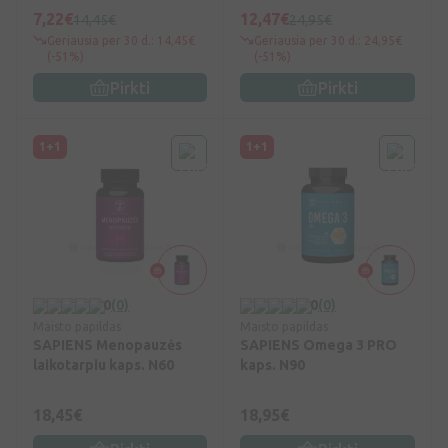
sistemai milt. N28
7,22€
12,47€
14,45€
24,95€
Geriausia per 30 d.: 14,45€
Geriausia per 30 d.: 24,95€
(-51%)
(-51%)
Pirkti
Pirkti
1+1
1+1
0
(0)
0
(0)
Maisto papildas
Maisto papildas
SAPIENS Menopauzės
SAPIENS Omega 3 PRO
laikotarpiu kaps. N60
kaps. N90
18,45€
18,95€