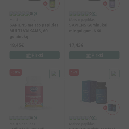
0
(0)
0
(0)
Maisto papildas
Maisto papildas
SAPIENS maisto papildas
SAPIENS Guminukai
MULTI VAIKAMS, 60
miegui gum. N60
guminukų
18,45€
17,45€
Pirkti
Pirkti
-50%
1+1
0
(0)
0
(0)
Maisto papildas
Maisto papildas