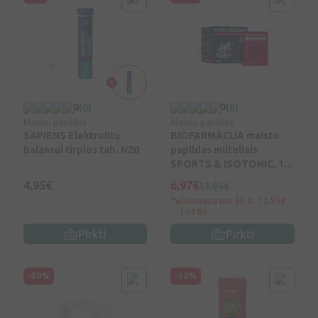
0
(0)
0
(0)
Maisto papildas
Maisto papildas
SAPIENS Elektrolitų
BIOFARMACIJA maisto
balansui tirpios tab. N20
papildas milteliais
SPORTS & ISOTONIC, 14
pak.
4,95€
6,97€
13,95€
Geriausia per 30 d.: 13,95€
(-51%)
Pirkti
Pirkti
-50%
-50%