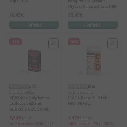
kaps. N90
kompleksas vyrams
(Rytas+Vakaras) tab. N60
19,45€
25,95€
Pirkti
Pirkti
-50%
-50%
0
(0)
0
(0)
Maisto papildas
Maisto papildas
VIRONOX čiulpiamos
LIVOL Extra C+D tab.
tabletės vaikams
N60, 60 vnt.
GERKLEI, N20, 20 vnt.
2,22€
5,47€
4,45€
10,95€
Geriausia per 30 d.: 2,45€
Geriausia per 30 d.: 10,95€