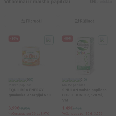
Vitaminai ir maisto papildai
898
produktai
Filtruoti
Rūšiuoti
-80%
-80%
0
(0)
0
(0)
Maisto papildas
Maisto papildas
EQUILIBRA ENERGY
SINULAN maisto papildas
guminukai energijai N30
FORTE JUNIOR, 120 ml,
Vnt
3,99€
1,49€
19,95€
7,45€
Geriausia per 30 d.: 9,97€
Geriausia per 30 d.: 3,72€