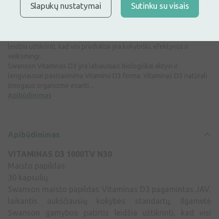
Slapukų nustatymai
Sutinku su visais
Maisto papildas
30 kapsulių
Swanson maisto papildas Vitaminas D3 pagamintas JAV, laikantis
aukščiausių kokybės standartų. Ilgametė Swanson gamybos patirtis
leidžia užtikrinti, kad visi produktai yra kokybiški, efektyvūs ir
veiksmingi.
Swanson Vitaminas D3 yra labiausiais biologiškai aktyvi ir
lengviausiai pasisavinima Vitamino D3 forma. Vitaminas D3 natūrali
žmogaus organizme esanti ...
Apibūdinimas
Apibūdinimas
VITAMINAS D3 1000TV N30
Maisto papildas
30 kapsulių
Swanson maisto papildas Vitaminas D3 pagamintas JAV,
laikantis aukščiausių kokybės standartų. Ilgametė
Swanson gamybos patirtis leidžia užtikrinti, kad visi