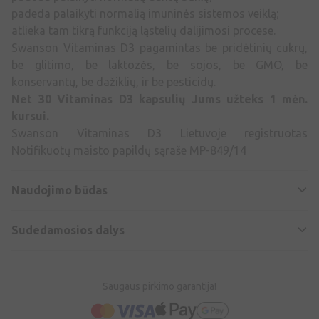
padeda palaikyti normalią imuninės sistemos veiklą;
atlieka tam tikrą funkciją ląstelių dalijimosi procese.
Swanson Vitaminas D3 pagamintas be pridėtinių cukrų,
be glitimo, be laktozės, be sojos, be GMO, be
konservantų, be dažiklių, ir be pesticidų.
Net 30 Vitaminas D3 kapsulių Jums užteks 1 mėn.
kursui.
Swanson Vitaminas D3 Lietuvoje registruotas
Notifikuotų maisto papildų sąraše MP-849/14
Naudojimo būdas
Sudedamosios dalys
Saugaus pirkimo garantija!