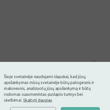
Vaizdas yra iliustracinis
4,39€
Šioje svetainėje naudojami slapukai, kad jūsų
6,75€
(35% nuolaida)
apsilankymas mūsų svetainėje būtų patogesnis ir
Geriausia per 30 d.: 6,00€ (-27%)
malonesnis, analizuotų jūsų apsilankymą ir būtų
Prekyboje
Liko tik 3
rodomas suasmenintas puslapio turinys bei
Maisto papildas. Maisto papildas neturėtų būti vartojamas kaip
maisto pakaitalas. Svarbu įvairi ir subalansuota mityba bei sveikas
skelbimai.
Skaityti daugiau
gyvenimo būdas.
VITAMINAS D3 1000TV N30