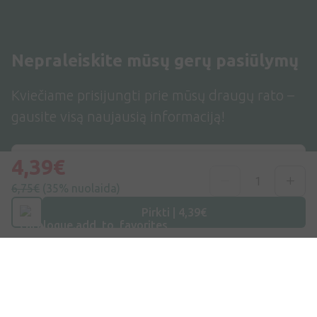
Nepraleiskite mūsų gerų pasiūlymų
Kviečiame prisijungti prie mūsų draugų rato –
gausite visą naujausią informaciją!
4,39€
6,75€
(35% nuolaida)
Užsiprenumeruoti
Pirkti | 4,39€
Sutinku su
Privatumo politika