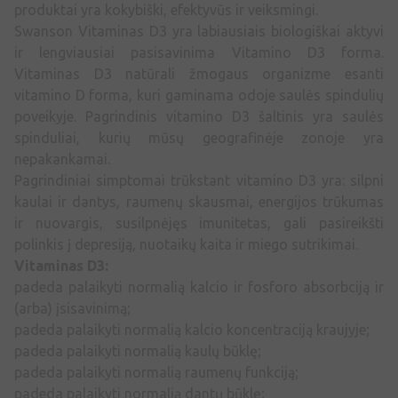
produktai yra kokybiški, efektyvūs ir veiksmingi.
Swanson Vitaminas D3 yra labiausiais biologiškai aktyvi
ir lengviausiai pasisavinima Vitamino D3 forma.
Vitaminas D3 natūrali žmogaus organizme esanti
vitamino D forma, kuri gaminama odoje saulės spindulių
poveikyje. Pagrindinis vitamino D3 šaltinis yra saulės
spinduliai, kurių mūsų geografinėje zonoje yra
nepakankamai.
Pagrindiniai simptomai trūkstant vitamino D3 yra: silpni
kaulai ir dantys, raumenų skausmai, energijos trūkumas
ir nuovargis, susilpnėjęs imunitetas, gali pasireikšti
polinkis į depresiją, nuotaikų kaita ir miego sutrikimai.
Vitaminas D3:
padeda palaikyti normalią kalcio ir fosforo absorbciją ir
(arba) įsisavinimą;
padeda palaikyti normalią kalcio koncentraciją kraujyje;
padeda palaikyti normalią kaulų būklę;
padeda palaikyti normalią raumenų funkciją;
padeda palaikyti normalią dantų būklę;