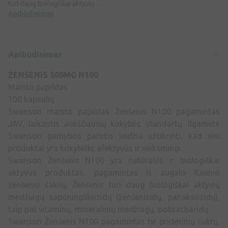
turi daug biologiškai aktyvių ...
Apibūdinimas
Apibūdinimas
ŽENŠENIS 500MG N100
Maisto papildas
100 kapsulių
Swanson maisto papildas Ženšenis N100 pagamintas
JAV, laikantis aukščiausių kokybės standartų. Ilgametė
Swanson gamybos patirtis leidžia užtikrinti, kad visi
produktai yra kokybiški, efektyvūs ir veiksmingi.
Swanson Ženšenis N100 yra natūralus ir biologiškai
aktyvus produktas, pagamintas iš augalo Kininio
ženšenio šaknų. Ženšenis turi daug biologiškai aktyvių
medžiagų saponinglikozidų (ženšenizidų, panaksozidų),
taip pat vitaminų, mineralinių medžiagų, polisacharidų.
Swanson Ženšenis N100 pagamintas be pridėtinių cukrų,