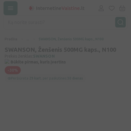
Pradžia
...
SWANSON, Ženšenis 500MG kaps., N100
SWANSON, Ženšenis 500MG kaps., N100
Prekės ženklas:
SWANSON
Būkite pirmas, kuris įvertins
-30%
Peržiūrėta
29 kart.
per paskutines
30 dienas