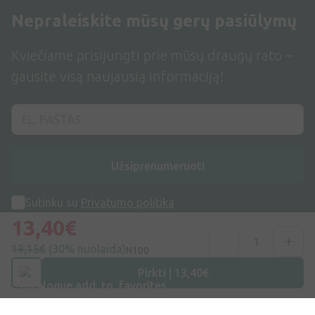
Nepraleiskite mūsų gerų pasiūlymų
Kviečiame prisijungti prie mūsų draugų rato –
gausite visą naujausią informaciją!
Užsiprenumeruoti
Sutinku su
Privatumo politika
13,40€
19,15€
(30% nuolaida)
N100
Pirkti | 13,40€
Adresas