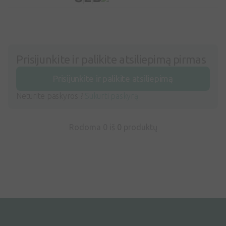
Prisijunkite ir palikite atsiliepimą pirmas
Prisijunkite ir palikite atsiliepimą
Neturite paskyros ?
Sukurti paskyrą
Rodoma 0 iš
0
produktų