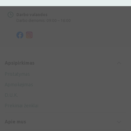
info@ivaist.lt
Darbo valandos
Darbo dienomis: 09:00 – 16:00
Apsipirkimas
Pristatymas
Apmokėjimas
D.U.K.
Prekiniai ženklai
Apie mus