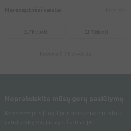
Nereceptiniai vaistai
0
produktai
Filtruoti
Rūšiuoti
Rodoma 0 iš
0
produktų
Nepraleiskite mūsų gerų pasiūlymų
Kviečiame prisijungti prie mūsų draugų rato –
gausite visą naujausią informaciją!