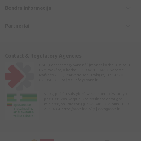
Bendra informacija
Partneriai
Contact & Regulatory Agencies
UAB „Panpharmacy vaistinė“ Įmonės kodas: 305921132
PVM mokėtojo kodas: LT100014826617 Adresas:
Maišinės k. 1C, Lentvario sen. Trakų raj. Tel: +370
69996007 El.paštas:
info@ivaist.lt
Veiklą prižiūri Valstybinė vaistų kontrolės tarnyba
prie Lietuvos Respublikos sveikatos apsaugos
ministerijos Studentų g. 45A, 08107 Vilnius | +370 5
263 9264 https://vvkt.lrv.lt/lt/ |
vvkt@vvkt.lt