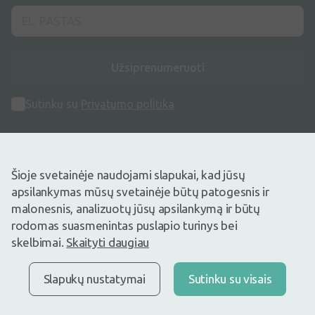
Užsiprenumeruoti
Sutinku su
Privatumo politika
Šioje svetainėje naudojami slapukai, kad jūsų
apsilankymas mūsų svetainėje būtų patogesnis ir
Adresas
malonesnis, analizuotų jūsų apsilankymą ir būtų
Maišinės k. 1C, Trakų raj., Lentvario sen. LT-21401, Lietuva
rodomas suasmenintas puslapio turinys bei
skelbimai.
Skaityti daugiau
Telefono numeris
+370 69996007
Slapukų nustatymai
Sutinku su visais
Elektroninis Paštas