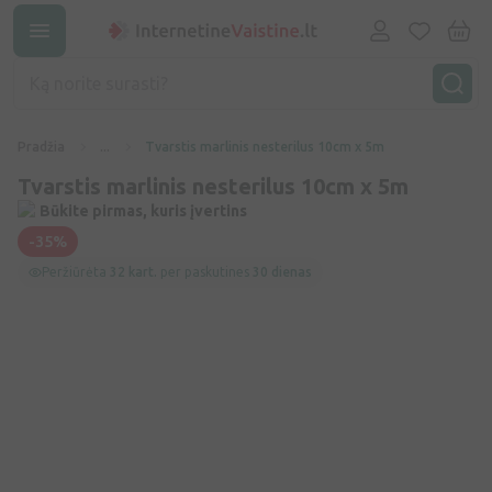
Pradžia
...
Tvarstis marlinis nesterilus 10cm x 5m
Tvarstis marlinis nesterilus 10cm x 5m
Būkite pirmas, kuris įvertins
-35%
Peržiūrėta
32 kart.
per paskutines
30 dienas