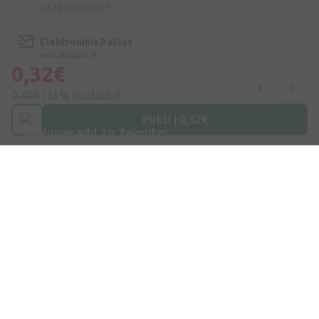
+370 69996007
Elektroninis Paštas
info@ivaist.lt
0,32€
Darbo valandos
0,49€
(35% nuolaida)
Darbo dienomis: 09:00 – 16:00
Pirkti | 0,32€
Apsipirkimas
Pristatymas
Apmokėjimas
D.U.K.
Prekiniai ženklai