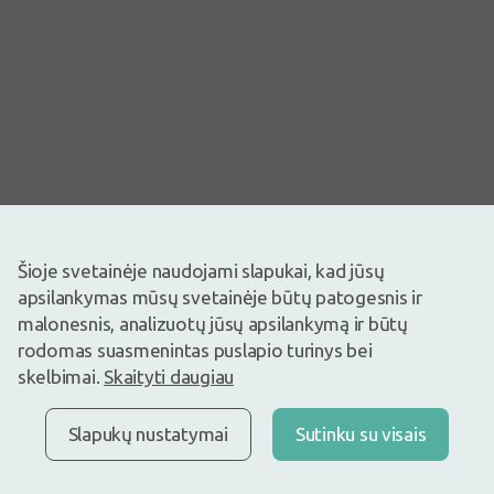
Šioje svetainėje naudojami slapukai, kad jūsų
apsilankymas mūsų svetainėje būtų patogesnis ir
Vaizdas yra iliustracinis
malonesnis, analizuotų jūsų apsilankymą ir būtų
0,32€
0,49€
(35% nuolaida)
rodomas suasmenintas puslapio turinys bei
Geriausia per 30 d.: 0,49€ (-35%)
skelbimai.
Skaityti daugiau
Prekyboje
Liko tik 1
Naudojama žaizdų tvarstymui, tvarsčių uždėjimui ir fiksacijai.
Slapukų nustatymai
Sutinku su visais
Sudėtis: 100% medvilnė.
Medžiagos struktūra: 17 siūlų/cm².