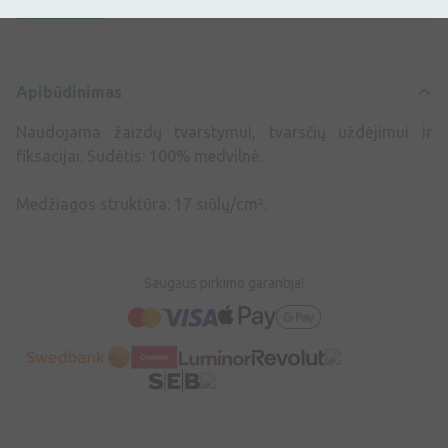
Apibūdinimas
Apibūdinimas
Naudojama žaizdų tvarstymui, tvarsčių uždėjimui ir
fiksacijai. Sudėtis: 100% medvilnė.
Medžiagos struktūra: 17 siūlų/cm².
Saugaus pirkimo garantija!