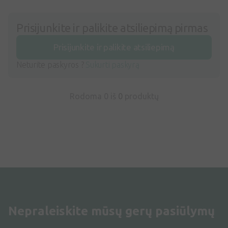
Prisijunkite ir palikite atsiliepimą pirmas
Prisijunkite ir palikite atsiliepimą
Neturite paskyros ?
Sukurti paskyrą
Rodoma 0 iš
0
produktų
Nepraleiskite mūsų gerų pasiūlymų