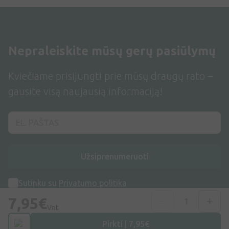
Nepraleiskite mūsų gerų pasiūlymų
Kviečiame prisijungti prie mūsų draugų rato –
gausite visą naujausią informaciją!
Užsiprenumeruoti
Sutinku su
Privatumo politika
7,95€
Vnt
Pirkti | 7,95€