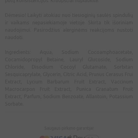
putų konsistencijos. Kruopščiai nuplaukite.
Dėmesio! Laikyti atokiau nuo tiesioginių saulės spindulių
ir vaikams nepasiekiamoje vietoje. Skirta tik išoriniam
naudojimui. Pasirodžius alerginėms reakcijoms nustoti
naudoti.
Ingredients: Aqua, Sodium Cocoamphoacetate,
Cocamidopropyl Betaine, Lauryl Glucoside, Sodium
Chloride, Disodium Cocoyl Glutamate, Sorbitan
Sesquicaprylate, Glycerin, Citric Acid, Prunus Cerasus Frui
Extract, Lycium Barbarum Fruit Extract, Vaccinum
Macrocarpon Fruit Extract, Punica Granatum Fruit
Extract, Parfum, Sodium Benzoate, Allantoin, Potassium
Sorbate.
Saugaus pirkimo garantija!