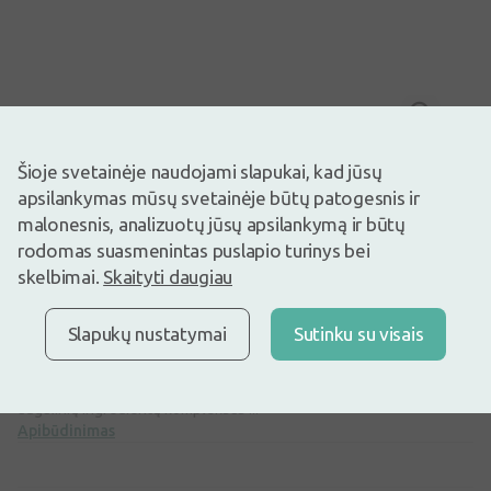
Vaizdas yra iliustracinis
7,95€
Šioje svetainėje naudojami slapukai, kad jūsų
apsilankymas mūsų svetainėje būtų patogesnis ir
Prekyboje
Liko tik 2
malonesnis, analizuotų jūsų apsilankymą ir būtų
Oda subtiliai nuplauta ir apgaubta malonaus aromato.
rodomas suasmenintas puslapio turinys bei
skelbimai.
Skaityti daugiau
Maitinanti dušo želė su vyšnių, spanguolių, granatų ir goji
ekstraktais. Sultingas vyšnių kvapas susilieja su saldaus šokolado
natomis.
Slapukų nustatymai
Sutinku su visais
Nesausinanti, bet gerai putojanti formulė yra neutralaus pH ir itin
švelni jūsų odai, bet puikiai kovojanti su nešvarumais. O aktyvių
augalinių ingredientų kompleksas ...
Apibūdinimas