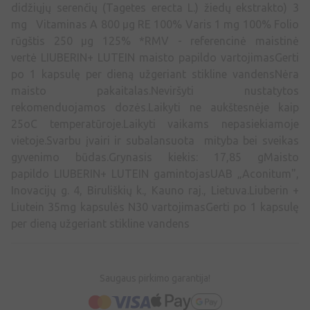
didžiųjų serenčių (Tagetes erecta L.) žiedų ekstrakto) 3
mg Vitaminas A 800 μg RE 100% Varis 1 mg 100% Folio
rūgštis 250 μg 125% *RMV - referencinė maistinė
vertė LIUBERIN+ LUTEIN maisto papildo vartojimasGerti
po 1 kapsulę per dieną užgeriant stikline vandensNėra
maisto pakaitalas.Neviršyti nustatytos
rekomenduojamos dozės.Laikyti ne aukštesnėje kaip
25oC temperatūroje.Laikyti vaikams nepasiekiamoje
vietoje.Svarbu įvairi ir subalansuota mityba bei sveikas
gyvenimo būdas.Grynasis kiekis: 17,85 gMaisto
papildo LIUBERIN+ LUTEIN gamintojasUAB „Aconitum",
Inovacijų g. 4, Biruliškių k., Kauno raj., Lietuva.Liuberin +
Liutein 35mg kapsulės N30 vartojimasGerti po 1 kapsulę
per dieną užgeriant stikline vandens
Saugaus pirkimo garantija!