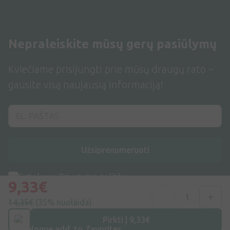
Nepraleiskite mūsų gerų pasiūlymų
Kviečiame prisijungti prie mūsų draugų rato –
gausite visą naujausią informaciją!
Užsiprenumeruoti
Sutinku su
Privatumo politika
9,33€
14,35€
(35% nuolaida)
Pirkti | 9,33€