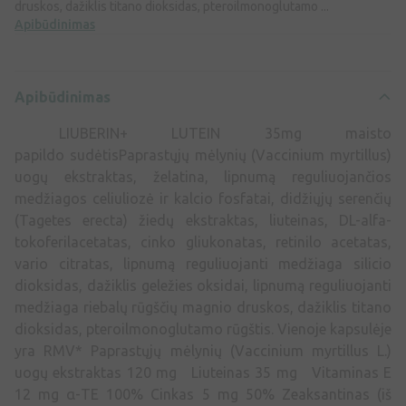
druskos, dažiklis titano dioksidas, pteroilmonoglutamo ...
Apibūdinimas
Apibūdinimas
LIUBERIN+ LUTEIN 35mg maisto
papildo sudėtisPaprastųjų mėlynių (Vaccinium myrtillus)
uogų ekstraktas, želatina, lipnumą reguliuojančios
medžiagos celiuliozė ir kalcio fosfatai, didžiųjų serenčių
(Tagetes erecta) žiedų ekstraktas, liuteinas, DL-alfa-
tokoferilacetatas, cinko gliukonatas, retinilo acetatas,
vario citratas, lipnumą reguliuojanti medžiaga silicio
dioksidas, dažiklis geležies oksidai, lipnumą reguliuojanti
medžiaga riebalų rūgščių magnio druskos, dažiklis titano
dioksidas, pteroilmonoglutamo rūgštis. Vienoje kapsulėje
yra RMV* Paprastųjų mėlynių (Vaccinium myrtillus L.)
uogų ekstraktas 120 mg Liuteinas 35 mg Vitaminas E
12 mg α-TE 100% Cinkas 5 mg 50% Zeaksantinas (iš