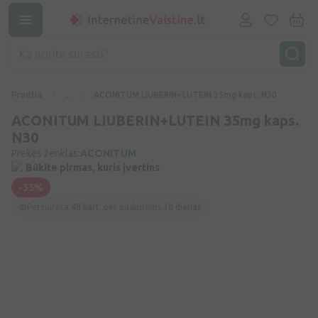
Pradžia
...
ACONITUM LIUBERIN+LUTEIN 35mg kaps. N30
ACONITUM LIUBERIN+LUTEIN 35mg kaps.
N30
Prekės ženklas:
ACONITUM
Būkite pirmas, kuris įvertins
-35%
Peržiūrėta
48 kart.
per paskutines
30 dienas