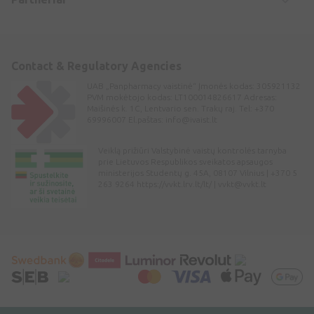
Contact & Regulatory Agencies
UAB „Panpharmacy vaistinė“ Įmonės kodas: 305921132
PVM mokėtojo kodas: LT100014826617 Adresas:
Maišinės k. 1C, Lentvario sen. Trakų raj. Tel: +370
69996007 El.paštas:
info@ivaist.lt
Veiklą prižiūri Valstybinė vaistų kontrolės tarnyba
prie Lietuvos Respublikos sveikatos apsaugos
ministerijos Studentų g. 45A, 08107 Vilnius | +370 5
263 9264 https://vvkt.lrv.lt/lt/ |
vvkt@vvkt.lt