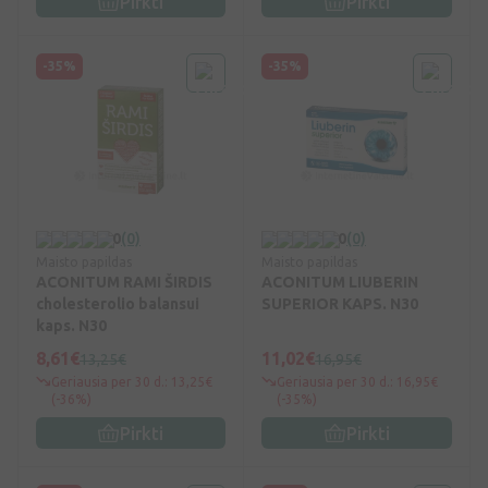
Pirkti
Pirkti
-35%
-35%
0
(0)
0
(0)
Maisto papildas
Maisto papildas
ACONITUM RAMI ŠIRDIS
ACONITUM LIUBERIN
cholesterolio balansui
SUPERIOR KAPS. N30
kaps. N30
8,61€
11,02€
13,25€
16,95€
Geriausia per 30 d.: 13,25€
Geriausia per 30 d.: 16,95€
(-36%)
(-35%)
Pirkti
Pirkti