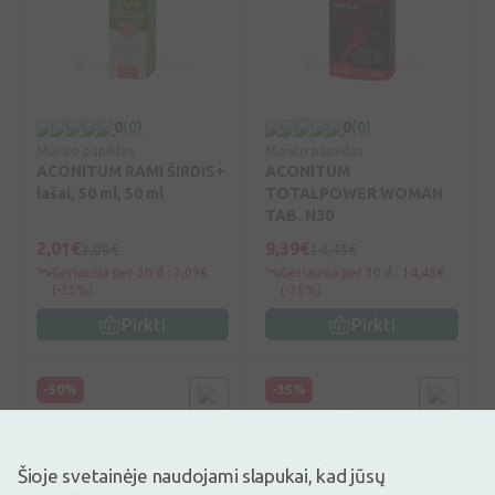
0
(0)
0
(0)
Maisto papildas
Maisto papildas
ACONITUM RAMI ŠIRDIS+
ACONITUM
lašai, 50 ml, 50 ml
TOTALPOWER WOMAN
TAB. N30
2,01€
9,39€
3,09€
14,45€
Geriausia per 30 d.: 3,09€
Geriausia per 30 d.: 14,45€
(-35%)
(-36%)
Pirkti
Pirkti
-50%
-35%
Šioje svetainėje naudojami slapukai, kad jūsų