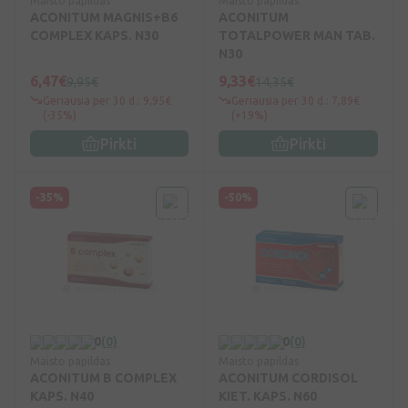
Maisto papildas
Maisto papildas
ACONITUM MAGNIS+B6
ACONITUM
COMPLEX KAPS. N30
TOTALPOWER MAN TAB.
N30
6,47€
9,33€
9,95€
14,35€
Geriausia per 30 d.: 9,95€
Geriausia per 30 d.: 7,89€
(-35%)
(+19%)
Pirkti
Pirkti
-35%
-50%
0
(0)
0
(0)
Maisto papildas
Maisto papildas
ACONITUM B COMPLEX
ACONITUM CORDISOL
KAPS. N40
KIET. KAPS. N60