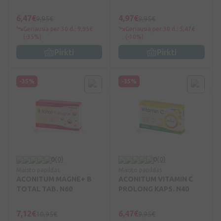
6,47€
4,97€
9,95€
9,95€
Geriausia per 30 d.: 9,95€
Geriausia per 30 d.: 5,47€
(-35%)
(-10%)
Pirkti
Pirkti
-35%
-35%
0
(0)
0
(0)
Maisto papildas
Maisto papildas
ACONITUM MAGNE+ B
ACONITUM VITAMIN C
TOTAL TAB. N60
PROLONG KAPS. N40
7,12€
6,47€
10,95€
9,95€