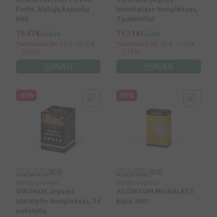
Forte, kietųjų kapsulių
imunitetas+ kompleksas,
N60
7 paketėliai
19,47€
11,11€
29,95€
17,09€
Geriausia per 30 d.: 29,95€
Geriausia per 30 d.: 17,09€
(-35%)
(-35%)
Pirkti
Pirkti
-35%
-50%
0
(0)
0
(0)
Maisto papildas
Maisto papildas
VIRONOX Jėgoms
ACONITUM MIGRALESS
atstatyti+ kompleksas, 14
kaps. N60
paketėlių