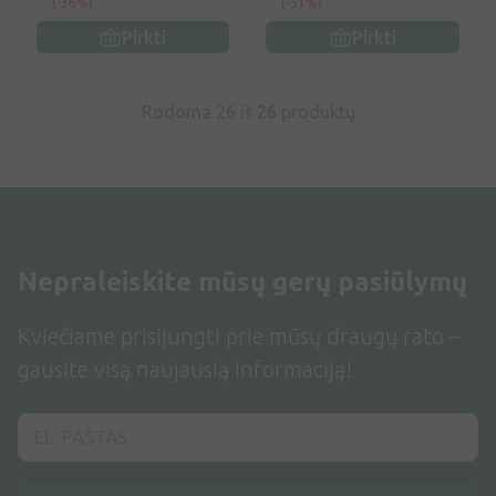
(-36%)
(-51%)
Pirkti
Pirkti
Rodoma 26 iš
26
produktų
Nepraleiskite mūsų gerų pasiūlymų
Kviečiame prisijungti prie mūsų draugų rato –
gausite visą naujausią informaciją!