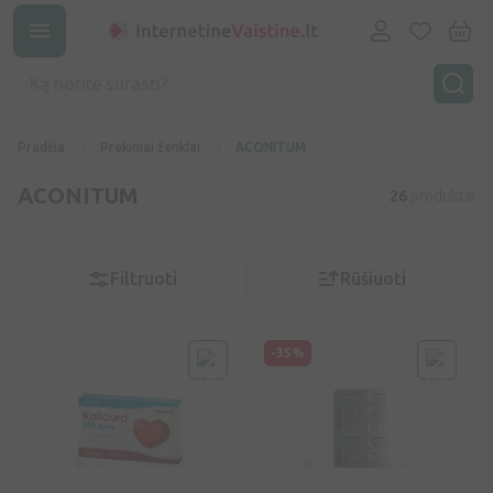
Pradžia
Prekiniai ženklai
ACONITUM
ACONITUM
26
produktai
Filtruoti
Rūšiuoti
-35%