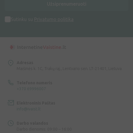
Užsiprenumeruoti
Sutinku su
Privatumo politika
Adresas
Maišinės k. 1C, Trakų raj., Lentvario sen. LT-21401, Lietuva
Telefono numeris
+370 69996007
Elektroninis Paštas
info@ivaist.lt
Darbo valandos
Darbo dienomis: 09:00 – 16:00