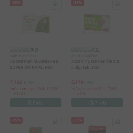
-35%
-35%
0
(0)
0
(0)
Maisto papildas
Maisto papildas
ACONITUM MAGNIS+B6
ACONITUM RAMI ŠIRDIS
SUPERIOR KAPS. N30
čiulp. tab. N20
7,12€
5,17€
10,95€
7,95€
Geriausia per 30 d.: 10,95€
Geriausia per 30 d.: 7,95€
(-35%)
(-35%)
Pirkti
Pirkti
-35%
-35%