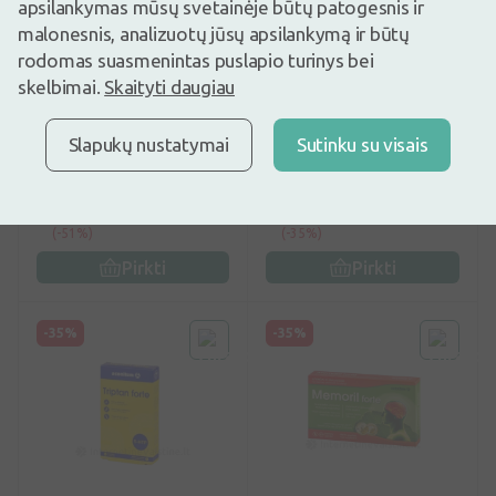
apsilankymas mūsų svetainėje būtų patogesnis ir
malonesnis, analizuotų jūsų apsilankymą ir būtų
rodomas suasmenintas puslapio turinys bei
0
(0)
0
(0)
skelbimai.
Skaityti daugiau
Maisto papildas
Maisto papildas
ACONITUM CORDISOL
ACONITUM RAMI ŠIRDIS
FORTE KAPS. N30
kaps. N30
Slapukų nustatymai
Sutinku su visais
5,47€
7,77€
10,95€
11,95€
Geriausia per 30 d.: 10,95€
Geriausia per 30 d.: 11,95€
(-51%)
(-35%)
Pirkti
Pirkti
-35%
-35%