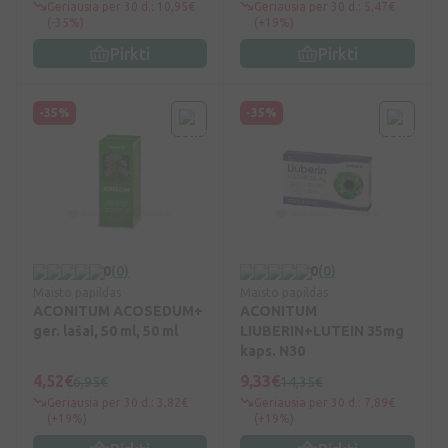
Geriausia per 30 d.: 10,95€
Geriausia per 30 d.: 5,47€
(-35%)
(+19%)
Pirkti
Pirkti
-35%
-35%
0
(0)
0
(0)
Maisto papildas
Maisto papildas
ACONITUM ACOSEDUM+
ACONITUM
ger. lašai, 50 ml, 50 ml
LIUBERIN+LUTEIN 35mg
kaps. N30
4,52€
9,33€
6,95€
14,35€
Geriausia per 30 d.: 3,82€
Geriausia per 30 d.: 7,89€
(+19%)
(+19%)