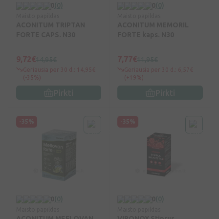
0
(0)
0
(0)
Maisto papildas
Maisto papildas
ACONITUM TRIPTAN
ACONITUM MEMORIL
FORTE CAPS. N30
FORTE kaps. N30
9,72€
7,77€
14,95€
11,95€
Geriausia per 30 d.: 14,95€
Geriausia per 30 d.: 6,57€
(-35%)
(+19%)
Pirkti
Pirkti
-35%
-35%
0
(0)
0
(0)
Maisto papildas
Maisto papildas
ACONITUM MEFLOVAN
VIRONOX Stiprus