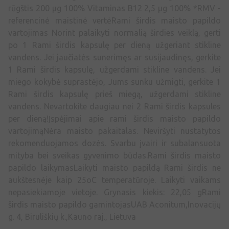
rūgštis 200 µg 100% Vitaminas B12 2,5 µg 100% *RMV -
referencinė maistinė vertėRami širdis maisto papildo
vartojimas Norint palaikyti normalią širdies veiklą, gerti
po 1 Rami širdis kapsulę per dieną užgeriant stikline
vandens. Jei jaučiatės sunerimęs ar susijaudinęs, gerkite
1 Rami širdis kapsulę, užgerdami stikline vandens. Jei
miego kokybė suprastėjo, Jums sunku užmigti, gerkite 1
Rami širdis kapsulę prieš miegą, užgerdami stikline
vandens. Nevartokite daugiau nei 2 Rami širdis kapsules
per dieną!Įspėjimai apie rami širdis maisto papildo
vartojimąNėra maisto pakaitalas. Neviršyti nustatytos
rekomenduojamos dozės. Svarbu įvairi ir subalansuota
mityba bei sveikas gyvenimo būdas.Rami širdis maisto
papildo laikymasLaikyti maisto papildą Rami širdis ne
aukštesnėje kaip 25oC temperatūroje. Laikyti vaikams
nepasiekiamoje vietoje. Grynasis kiekis: 22,05 gRami
širdis maisto papildo gamintojasUAB Aconitum,Inovacijų
g. 4, Biruliškių k.,Kauno raj., Lietuva