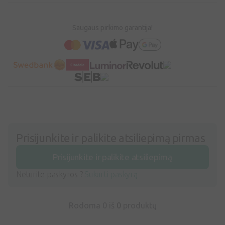
Saugaus pirkimo garantija!
Prisijunkite ir palikite atsiliepimą pirmas
Prisijunkite ir palikite atsiliepimą
Neturite paskyros ?
Sukurti paskyrą
Rodoma 0 iš
0
produktų