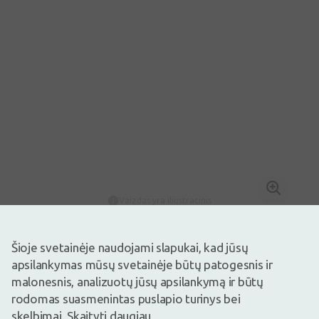
Vaizdas yra iliustracinis
7,77€
11,95€
(35% nuolaida)
Šioje svetainėje naudojami slapukai, kad jūsų
Geriausia per 30 d.: 11,95€ (-35%)
Prekyboje
Liko tik 6
apsilankymas mūsų svetainėje būtų patogesnis ir
Maisto papildas. Maisto papildas neturėtų būti vartojamas kaip
malonesnis, analizuotų jūsų apsilankymą ir būtų
maisto pakaitalas. Svarbu įvairi ir subalansuota mityba bei sveikas
rodomas suasmenintas puslapio turinys bei
gyvenimo būdas.
skelbimai.
Skaityti daugiau