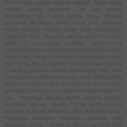
širdis maisto papilde, padeda palaikyti širdies veiklą,
normalų kraujo spaudimą. Taip pat padeda
atsipalaiduoti bei mažinti įtampą, stresą. Miškinės
gudobelės ekstraktas, esantis Rami širdis tabletėse,
padeda palaikyti normalią širdies veiklą. Paprastosios
sukatžolės žolės ekstraktas padeda palaikyti normalų
širdies ir kraujagyslių sistemos funkcionavimą.
Valgomajo česnako ekstraktas padeda palaikyti normalią
širdies veiklą, tinkamą cholesterolio kiekį kraujyje. Magnis,
folio rūgštis, B6 ir B12 padeda mažinti pavargimo jausmą
ir nuovargį, palaikyti normalią psichologinę būklę. Rami
širdis kapsulių sudedamosios dalys Rami širdis kapsulių
sudėtis Vienoje Rami širdis kapsulėje yra: RMV* Miškinių
gudobelių (Crataegus oxyacantha) vaisių ekstraktas 150
mg Valgomųjų česnakų (Allium sativum) sausasis
ekstraktas 100 mg Magnis 100 mg 26,7% Vaistinių
valerijonų (Valeriana officinalis) šaknų ekstraktas 50 mg
Paprastųjų sukatžolių (Leonurus cardiaca) žolių
ekstraktas 50 mg Vitaminas B6 1,4 mg 100% Folio