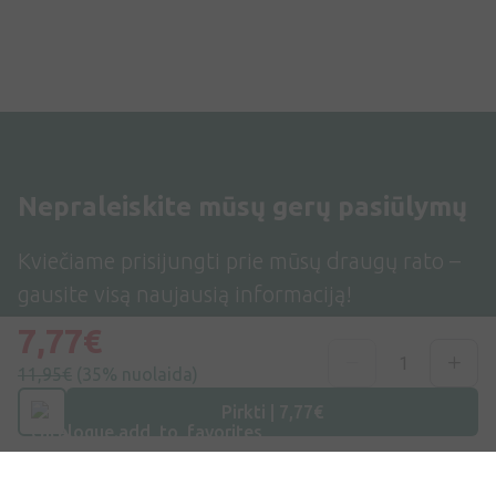
Nepraleiskite mūsų gerų pasiūlymų
Kviečiame prisijungti prie mūsų draugų rato –
gausite visą naujausią informaciją!
7,77€
11,95€
(35% nuolaida)
Pirkti | 7,77€
Užsiprenumeruoti
Sutinku su
Privatumo politika