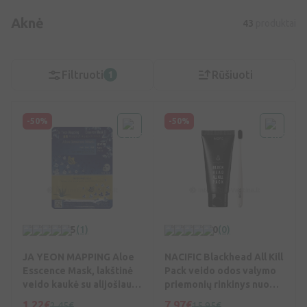
Aknė
43
produktai
Filtruoti
Rūšiuoti
1
-50%
-50%
5
(1)
0
(0)
JA YEON MAPPING Aloe
NACIFIC Blackhead All Kill
Esscence Mask, lakštinė
Pack veido odos valymo
veido kaukė su alijošiaus
priemonių rinkinys nuo
esktr., 25 g, Vnt
spuogų, 40 ml, Vnt
1,22€
7,97€
2,45€
15,95€