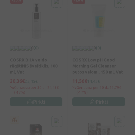
-20%
-20%
0
(0)
0
(0)
COSRX BHA veido
COSRX Low pH Good
rūgštINIS šveitiklis, 100
Morning Gel Cleanser
ml, Vnt
putos valom., 150 ml, Vnt
20,36€
11,56€
25,45€
14,45€
Geriausia per 30 d.: 24,49€
Geriausia per 30 d.: 13,79€
(-17%)
(-17%)
Pirkti
Pirkti