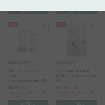
(+17%)
(-23%)
Pirkti
Pirkti
-25%
-25%
0
(0)
0
(0)
PROTO-COL šveitiklis
COSRX Master Patch
veidui
Basic pleistrai veidui N90,
microdermabrasinis, 60
90 vnt.
ml, Vnt
26,21€
19,09€
34,95€
25,45€
Geriausia per 30 d.: 34,25€
Geriausia per 30 d.: 24,49€
(-24%)
(-23%)
Pirkti
Pirkti