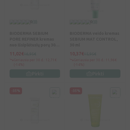
0
(0)
0
(0)
BIODERMA SEBIUM
BIODERMA veido kremas
PORE REFINER kremas
SEBIUM MAT CONTROL,
nuo išsiplėtusių porų 30
30 ml
ml, N1
11,02€
10,37€
16,95€
15,95€
Geriausia per 30 d.: 12,71€
Geriausia per 30 d.: 11,96€
(-14%)
(-14%)
Pirkti
Pirkti
-35%
-35%