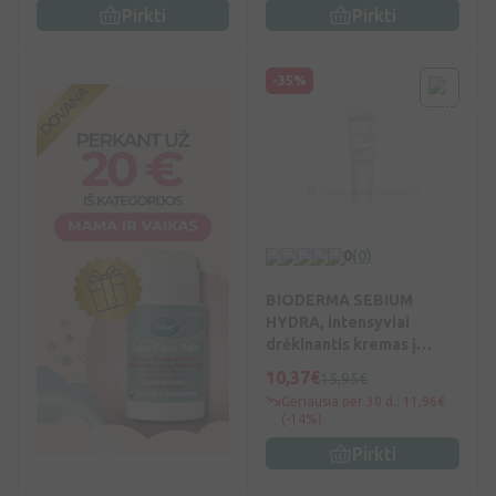
Pirkti
Pirkti
-35%
0
(0)
BIODERMA SEBIUM
HYDRA, intensyviai
drėkinantis kremas į
spuogus linkusiai odai, 40
10,37€
15,95€
ml, N1
Geriausia per 30 d.: 11,96€
(-14%)
Pirkti