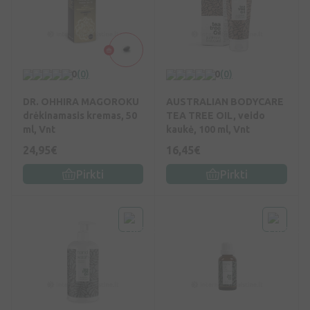
0
(0)
0
(0)
DR. OHHIRA MAGOROKU
AUSTRALIAN BODYCARE
drėkinamasis kremas, 50
TEA TREE OIL, veido
ml, Vnt
kaukė, 100 ml, Vnt
24,95€
16,45€
Pirkti
Pirkti