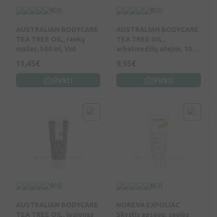
0
(0)
0
(0)
AUSTRALIAN BODYCARE
AUSTRALIAN BODYCARE
TEA TREE OIL, rankų
TEA TREE OIL,
muilas, 500 ml, Vnt
arbatmedžių aliejus, 10
ml, Vnt
11,45€
9,95€
Pirkti
Pirkti
0
(0)
0
(0)
AUSTRALIAN BODYCARE
NOREVA EXFOLIAC
TEA TREE OIL, losjonas
Skystis apsaug. saulės