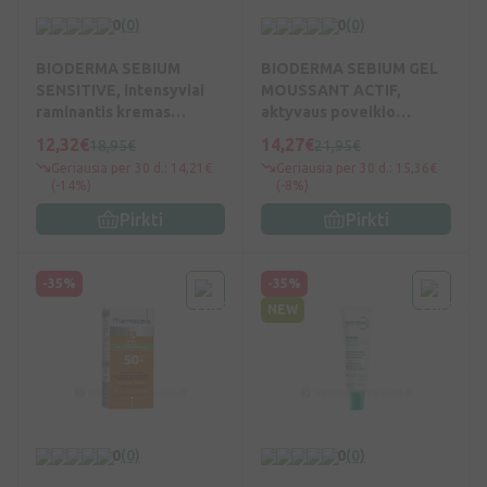
0
(0)
0
(0)
BIODERMA SEBIUM
BIODERMA SEBIUM GEL
SENSITIVE, intensyviai
MOUSSANT ACTIF,
raminantis kremas
aktyvaus poveikio
jautriai, riebiai, į aknę
rūgštinis prausiklis
12,32€
14,27€
18,95€
21,95€
linkusiai odai, 30 ml, N1
riebiai, į spuogus linkusiai
Geriausia per 30 d.: 14,21€
Geriausia per 30 d.: 15,36€
odai, 200 ml, Vnt
(-14%)
(-8%)
Pirkti
Pirkti
-35%
-35%
NEW
0
(0)
0
(0)