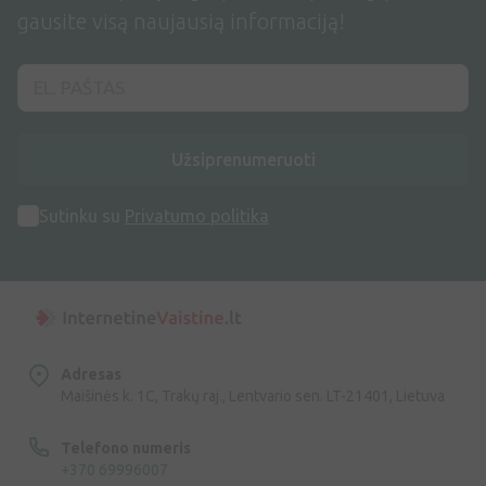
gausite visą naujausią informaciją!
Užsiprenumeruoti
Sutinku su
Privatumo politika
Adresas
Maišinės k. 1C, Trakų raj., Lentvario sen. LT-21401, Lietuva
Telefono numeris
+370 69996007