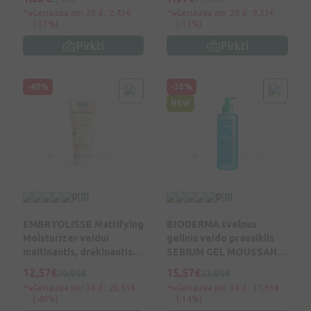
Geriausia per 30 d.: 2,45€
Geriausia per 30 d.: 9,33€
(-51%)
(-15%)
Pirkti
Pirkti
-40%
-35%
NEW
0
(0)
0
(0)
EMBRYOLISSE Mattifying
BIODERMA švelnus
Moisturizer veidui
gelinis veido prausiklis
maitinantis, drėkinantis,
SEBIUM GEL MOUSSANT,
kremas 50 ml, Vnt
400 ml
12,57€
15,57€
20,95€
23,95€
Geriausia per 30 d.: 20,95€
Geriausia per 30 d.: 17,96€
(-40%)
(-14%)