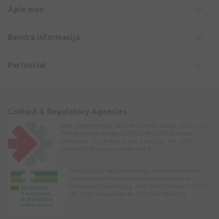
Apie mus
Bendra informacija
Partneriai
Contact & Regulatory Agencies
UAB „Panpharmacy vaistinė“ Įmonės kodas: 305921132
PVM mokėtojo kodas: LT100014826617 Adresas:
Maišinės k. 1C, Lentvario sen. Trakų raj. Tel: +370
69996007 El.paštas:
info@ivaist.lt
Veiklą prižiūri Valstybinė vaistų kontrolės tarnyba
prie Lietuvos Respublikos sveikatos apsaugos
ministerijos Studentų g. 45A, 08107 Vilnius | +370 5
263 9264 https://vvkt.lrv.lt/lt/ |
vvkt@vvkt.lt