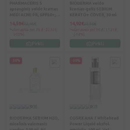
PHARMACERIS S
BIODERMA veido
apsauginis veido kremas
kremas-gelis SEBIUM
MEDI ACNE PR, SPF50+,
KERATO+ COVER, 30 ml
50 ml, Vnt
14,59€
14,92€
22,45€
22,95€
Geriausia per 30 d.: 22,35€
Geriausia per 30 d.: 17,21€
(-35%)
(-14%)
Pirkti
Pirkti
-30%
-30%
0
(0)
0
(0)
BIODERMA SEBIUM H2O,
COSRX AHA 7 Whitehead
micelinis valomasis
Power Liquid eksfol.
vanduo, 500 ml, N1
emulsija, 100 ml, Vnt