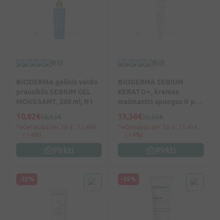
0
(0)
0
(0)
BIODERMA gelinis veido
BIODERMA SEBIUM
prausiklis SEBIUM GEL
KERATO+, kremas
MOUSSANT, 200 ml, N1
mažinantis spuogus ir po
jų likusias dėmes, skirtas į
10,82€
13,36€
16,65€
20,55€
aknę linkusiai, jautriai
Geriausia per 30 d.: 12,49€
Geriausia per 30 d.: 15,41€
odai, 30ml, N1
(-14%)
(-14%)
Pirkti
Pirkti
-35%
-35%