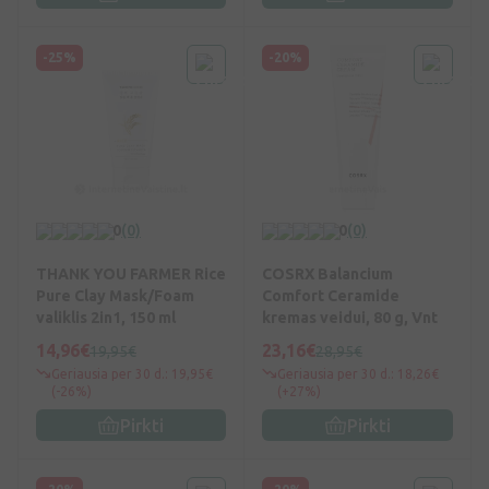
-25%
-20%
0
(0)
0
(0)
THANK YOU FARMER Rice
COSRX Balancium
Pure Clay Mask/Foam
Comfort Ceramide
valiklis 2in1, 150 ml
kremas veidui, 80 g, Vnt
14,96€
23,16€
19,95€
28,95€
Geriausia per 30 d.: 19,95€
Geriausia per 30 d.: 18,26€
(-26%)
(+27%)
Pirkti
Pirkti