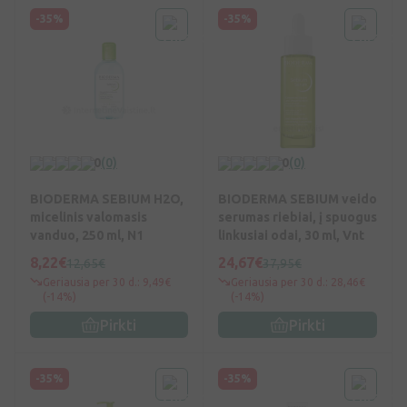
-35%
-35%
0
(0)
0
(0)
BIODERMA SEBIUM H2O,
BIODERMA SEBIUM veido
micelinis valomasis
serumas riebiai, į spuogus
vanduo, 250 ml, N1
linkusiai odai, 30 ml, Vnt
8,22€
24,67€
12,65€
37,95€
Geriausia per 30 d.: 9,49€
Geriausia per 30 d.: 28,46€
(-14%)
(-14%)
Pirkti
Pirkti
-35%
-35%