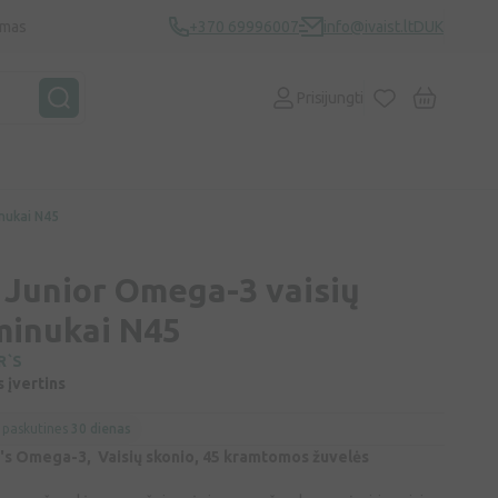
ymas
+370 69996007
info@ivaist.lt
DUK
Prisijungti
nukai N45
Junior Omega-3 vaisių
minukai N45
R`S
s įvertins
 paskutines
30 dienas
r's Omega-3, Vaisių skonio, 45 kramtomos žuvelės