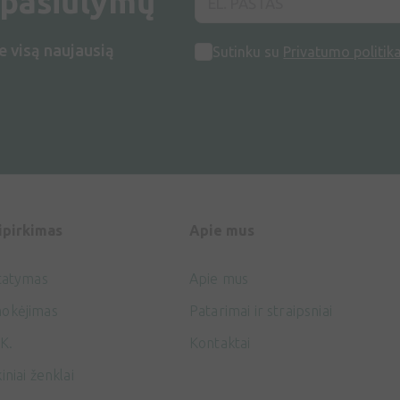
 pasiūlymų
e visą naujausią
Sutinku su
Privatumo politik
ipirkimas
Apie mus
tatymas
Apie mus
okėjimas
Patarimai ir straipsniai
K.
Kontaktai
iniai ženklai