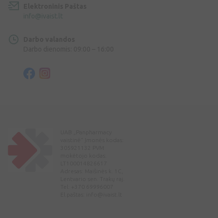
Elektroninis Paštas
info@ivaist.lt
Darbo valandos
Darbo dienomis: 09:00 – 16:00
UAB „Panpharmacy
vaistinė“ Įmonės kodas:
305921132 PVM
mokėtojo kodas:
LT100014826617
Adresas: Maišinės k. 1C,
Lentvario sen. Trakų raj.
Tel: +370 69996007
El.paštas:
info@ivaist.lt