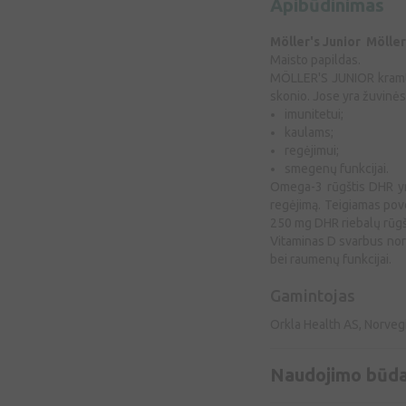
Apibūdinimas
Möller's Junior Mölle
Maisto papildas.
MÖLLER'S JUNIOR kramto
skonio. Jose yra žuvinės
imunitetui;
kaulams;
regėjimui;
smegenų funkcijai.
Omega-3 rūgštis DHR yr
regėjimą. Teigiamas pove
250 mg DHR riebalų rūgš
Vitaminas D svarbus norm
bei raumenų funkcijai.
Gamintojas
Orkla Health AS, Norvegi
Naudojimo būd