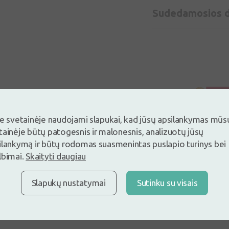
Sudedamosios d
je svetainėje naudojami slapukai, kad jūsų apsilankymas mūs
tainėje būtų patogesnis ir malonesnis, analizuotų jūsų
ilankymą ir būtų rodomas suasmenintas puslapio turinys bei
lbimai.
Skaityti daugiau
Slapukų nustatymai
Sutinku su visais