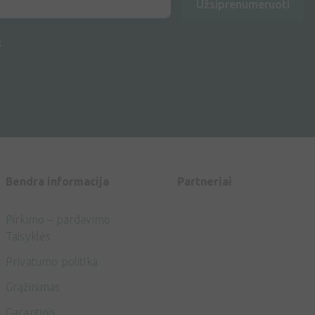
Užsiprenumeruoti
a
Bendra informacija
Partneriai
Pirkimo – pardavimo
Taisyklės
Privatumo politika
Grąžinimas
Garantinis