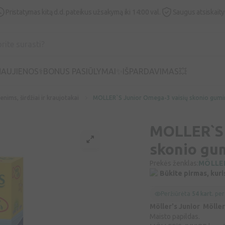
Pristatymas kitą d.d. pateikus užsakymą iki 14:00 val.
Saugus atsiskait
AUJIENOS⚕️
BONUS PASIŪLYMAI✨
IŠPARDAVIMAS💥
nims, širdžiai ir kraujotakai
MOLLER`S Junior Omega-3 vaisių skonio gumi
MOLLER`S 
skonio gu
Prekės ženklas:
MÖLLE
Būkite pirmas, kuri
Peržiūrėta
54 kart.
per
Möller's Junior Mölle
Maisto papildas.