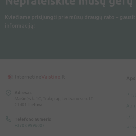
Nepraleiskite mūsų gerų
Kviečiame prisijungti prie mūsų draugų rato – gausit
informaciją!
Aps
Adresas
Pris
Maišinės k. 1C, Trakų raj., Lentvario sen. LT-
21401, Lietuva
Apm
D.U.
Telefono numeris
+370 69996007
Prek