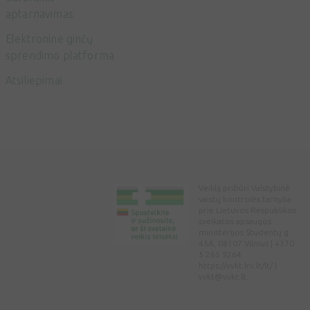
aptarnavimas
Elektroninė ginčų
sprendimo platforma
Atsiliepimai
Veiklą prižiūri Valstybinė
vaistų kontrolės tarnyba
prie Lietuvos Respublikos
sveikatos apsaugos
ministerijos Studentų g.
45A, 08107 Vilnius | +370
5 263 9264
https://vvkt.lrv.lt/lt/ |
vvkt@vvkt.lt