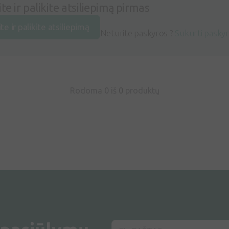
ite ir palikite atsiliepimą pirmas
ite ir palikite atsiliepimą
Neturite paskyros ?
Sukurti pasky
Rodoma 0 iš
0
produktų