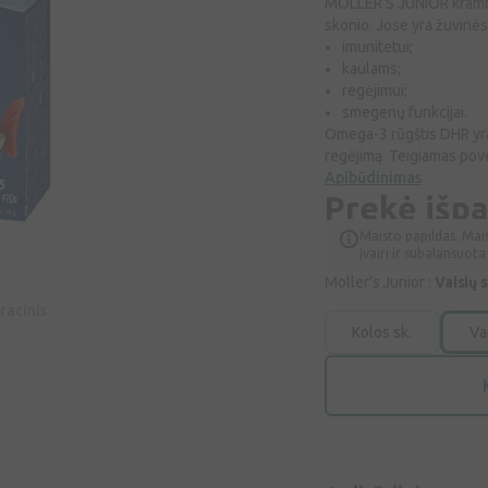
MÖLLER'S JUNIOR kramto
skonio. Jose yra žuvinės
imunitetui;
kaulams;
regėjimui;
smegenų funkcijai.
Omega-3 rūgštis DHR yra
regėjimą. Teigiamas povei
Apibūdinimas
Prekė išp
Maisto papildas. Mai
įvairi ir subalansuot
Moller's Junior :
Vaisių s
racinis
Kolos sk.
Vai