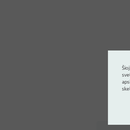
Šio
sve
aps
ske