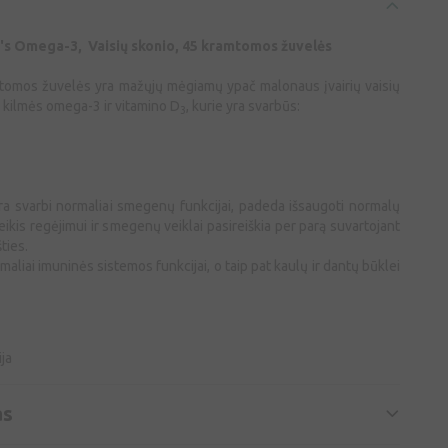
r's Omega-3, Vaisių skonio, 45 kramtomos žuvelės
mos žuvelės yra mažųjų mėgiamų ypač malonaus įvairių vaisių
 kilmės omega-3 ir vitamino D
, kurie yra svarbūs:
3
a svarbi normaliai smegenų funkcijai, padeda išsaugoti normalų
ikis regėjimui ir smegenų veiklai pasireiškia per parą suvartojant
ties.
aliai imuninės sistemos funkcijai, o taip pat kaulų ir dantų būklei
ja
as