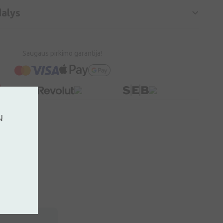
alys
Saugaus pirkimo garantija!
ų