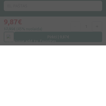
9,87€
Užsiprenumeruoti
17,95€
(45% nuolaida)
Sutinku su
Privatumo politika
Pirkti | 9,87€
Adresas
Maišinės k. 1C, Trakų raj., Lentvario sen. LT-21401, Lietuva
Telefono numeris
+370 69996007
Elektroninis Paštas
info@ivaist.lt