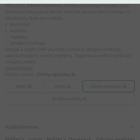
MÖLLER'S JUNIOR kramtomos žuvelės yra mažųjų mėgiamų ypač
malonaus įvairių vaisių skonio. Jose yra žuvinės kilmės omega-3 ir
vitamino D
, kurie yra svarbūs:
3
imunitetui;
kaulams;
regėjimui;
smegenų funkcijai.
Omega-3 rūgštis DHR yra svarbi normaliai smegenų funkcijai,
padeda išsaugoti normalų regėjimą. Teigiamas poveikis regėjimui ir
smegenų veiklai ...
Apibūdinimas
Moller's Junior :
Citrinų-apelsinų sk.
Kolos sk.
Vaisių sk.
Citrinų-apelsinų sk.
Braškių-aviečių sk.
Apibūdinimas
Möller's Junior Möller's Omega-3, Citrinų-apelsinų