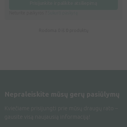
Prisijunkite ir palikite atsiliepimą
Neturite paskyros ?
Sukurti paskyrą
Rodoma 0 iš
0
produktų
Nepraleiskite mūsų gerų pasiūlymų
Kviečiame prisijungti prie mūsų draugų rato –
gausite visą naujausią informaciją!