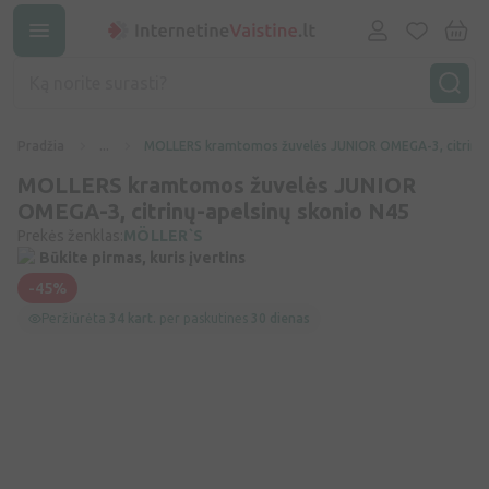
Pradžia
...
MOLLERS kramtomos žuvelės JUNIOR OMEGA-3, citrinų-
MOLLERS kramtomos žuvelės JUNIOR
OMEGA-3, citrinų-apelsinų skonio N45
Prekės ženklas:
MÖLLER`S
Būkite pirmas, kuris įvertins
-45%
Peržiūrėta
34 kart.
per paskutines
30 dienas