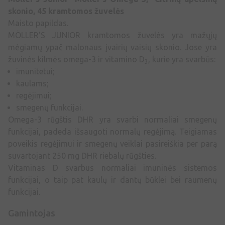
skonio, 45 kramtomos žuvelės
Maisto papildas.
MÖLLER'S JUNIOR kramtomos žuvelės yra mažųjų
mėgiamų ypač malonaus įvairių vaisių skonio. Jose yra
žuvinės kilmės omega-3 ir vitamino D
, kurie yra svarbūs:
3
imunitetui;
kaulams;
regėjimui;
smegenų funkcijai.
Omega-3 rūgštis DHR yra svarbi normaliai smegenų
funkcijai, padeda išsaugoti normalų regėjimą. Teigiamas
poveikis regėjimui ir smegenų veiklai pasireiškia per parą
suvartojant 250 mg DHR riebalų rūgšties.
Vitaminas D svarbus normaliai imuninės sistemos
funkcijai, o taip pat kaulų ir dantų būklei bei raumenų
funkcijai.
Gamintojas