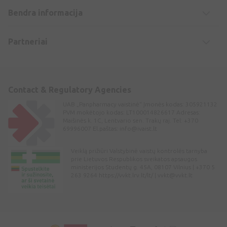
Bendra informacija
Partneriai
Contact & Regulatory Agencies
UAB „Panpharmacy vaistinė“ Įmonės kodas: 305921132
PVM mokėtojo kodas: LT100014826617 Adresas:
Maišinės k. 1C, Lentvario sen. Trakų raj. Tel: +370
69996007 El.paštas:
info@ivaist.lt
Veiklą prižiūri Valstybinė vaistų kontrolės tarnyba
prie Lietuvos Respublikos sveikatos apsaugos
ministerijos Studentų g. 45A, 08107 Vilnius | +370 5
263 9264 https://vvkt.lrv.lt/lt/ |
vvkt@vvkt.lt