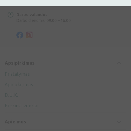
info@ivaist.lt
Darbo valandos
Darbo dienomis: 09:00 – 16:00
Apsipirkimas
Pristatymas
Apmokėjimas
D.U.K.
Prekiniai ženklai
Apie mus