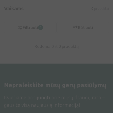
Vaikams
0
produktai
Filtruoti
Rūšiuoti
1
Rodoma 0 iš
0
produktų
Nepraleiskite mūsų gerų pasiūlymų
Kviečiame prisijungti prie mūsų draugų rato –
gausite visą naujausią informaciją!