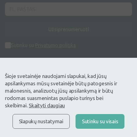
Užsiprenumeruoti
Sutinku su
Privatumo politika
Šioje svetainėje naudojami slapukai, kad jūsų
apsilankymas mūsų svetainėje būtų patogesnis ir
Adresas
malonesnis, analizuotų jūsų apsilankymą ir būtų
Maišinės k. 1C, Trakų raj., Lentvario sen. LT-21401, Lietuva
rodomas suasmenintas puslapio turinys bei
skelbimai.
Skaityti daugiau
Telefono numeris
+370 69996007
Slapukų nustatymai
Sutinku su visais
Elektroninis Paštas