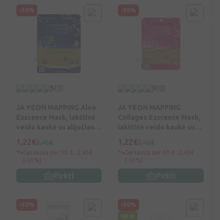
-50%
-50%
5
(1)
0
(0)
JA YEON MAPPING Aloe
JA YEON MAPPING
Esscence Mask, lakštinė
Collagen Esscence Mask,
veido kaukė su alijošiaus
lakštinė veido kaukė su
esktr., 25 g, Vnt
kolagenu, 25 g, Vnt
1,22€
1,22€
2,45€
2,45€
Geriausia per 30 d.: 2,45€
Geriausia per 30 d.: 2,45€
(-51%)
(-51%)
Pirkti
Pirkti
-50%
-50%
NEW