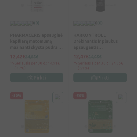
0
(0)
0
(0)
PHARMACERIS apsauginė
HARKONTROLL
kapiliarų matomumą
Drėkinantis ir plaukus
mažinanti skysta pudra F,
apsaugantis
Nr.20, SPF20, 30 ml, N1
kondicionierius, 200 ml,
12,42€
12,47€
24,85€
24,95€
Vnt
Geriausia per 30 d.: 14,91€
Geriausia per 30 d.: 24,95€
(-17%)
(-51%)
Pirkti
Pirkti
-50%
-50%