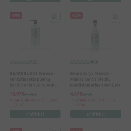
-50%
-50%
0
(0)
0
(0)
BEARDBURYS Freeze -
Beardburys Freeze -
Minkštinantis plaukų
Minkštinantis plaukų
kondicionierius 1000 ml,
kondicionierius 100ml, N1
N1
18,97€
4,47€
37,95€
8,95€
Geriausia per 30 d.: 37,95€
Geriausia per 30 d.: 8,95€
(-51%)
(-51%)
Pirkti
Pirkti