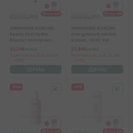
nuo 40€
nuo 40€
0
(0)
0
(0)
ANNEMARIE BORLIND
ANNEMARIE BORLIND
beauty Shot Hydro
EnergyNature naktinis
Booster intensyvaus
kremas., 50 ml, Vnt
poveikio koncentruotas
33,34€
25,84€
44,45€
34,45€
serumas, 15 ml, Vnt
Geriausia per 30 d.: 30,76€
Geriausia per 30 d.: 23,76€
(+9%)
(+9%)
Pirkti
Pirkti
-25%
-25%
nuo 40€
nuo 40€