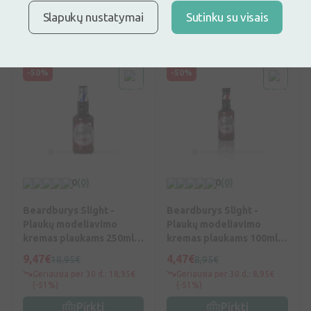
(-51%)
(-51%)
Slapukų nustatymai
Sutinku su visais
Pirkti
Pirkti
-50%
-50%
0
(0)
0
(0)
Beardburys Slight -
Beardburys Slight -
Plaukų modeliavimo
Plaukų modeliavimo
kremas plaukams 250ml,
kremas plaukams 100ml,
N1
N1
9,47€
4,47€
18,95€
8,95€
Geriausia per 30 d.: 18,95€
Geriausia per 30 d.: 8,95€
(-51%)
(-51%)
Pirkti
Pirkti