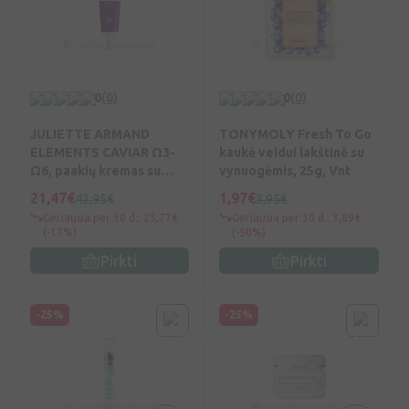
0
(0)
0
(0)
JULIETTE ARMAND
TONYMOLY Fresh To Go
ELEMENTS CAVIAR Ω3-
kaukė veidui lakštinė su
Ω6, paakių kremas su
vynuogėmis, 25g, Vnt
juodaisiais ikrais, 20 ml,
21,47€
1,97€
42,95€
3,95€
Vnt
Geriausia per 30 d.: 25,77€
Geriausia per 30 d.: 3,89€
(-17%)
(-50%)
Pirkti
Pirkti
-25%
-25%