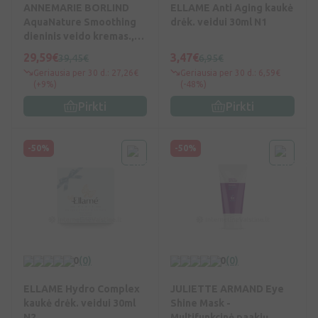
ANNEMARIE BORLIND
ELLAME Anti Aging kaukė
AquaNature Smoothing
drėk. veidui 30ml N1
dieninis veido kremas.,
50 ml, 50 ml
29,59€
3,47€
39,45€
6,95€
Geriausia per 30 d.: 27,26€
Geriausia per 30 d.: 6,59€
(+9%)
(-48%)
Pirkti
Pirkti
-50%
-50%
0
(0)
0
(0)
ELLAME Hydro Complex
JULIETTE ARMAND Eye
kaukė drėk. veidui 30ml
Shine Mask -
N2
Multifunkcinė paakių