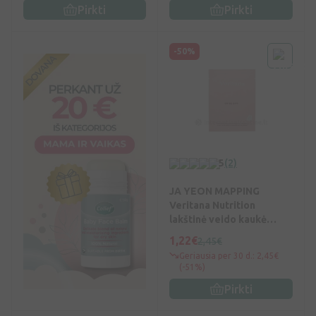
Pirkti
Pirkti
-50%
5
(2)
JA YEON MAPPING
Veritana Nutrition
lakštinė veido kaukė
maitin., 23 g, Vnt
1,22€
2,45€
Geriausia per 30 d.: 2,45€
(-51%)
Pirkti