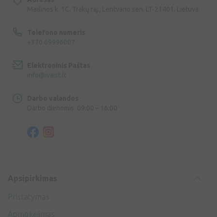
Maišinės k. 1C, Trakų raj., Lentvario sen. LT-21401, Lietuva
Telefono numeris
+370 69996007
Elektroninis Paštas
info@ivaist.lt
Darbo valandos
Darbo dienomis: 09:00 – 16:00
Apsipirkimas
Pristatymas
Apmokėjimas