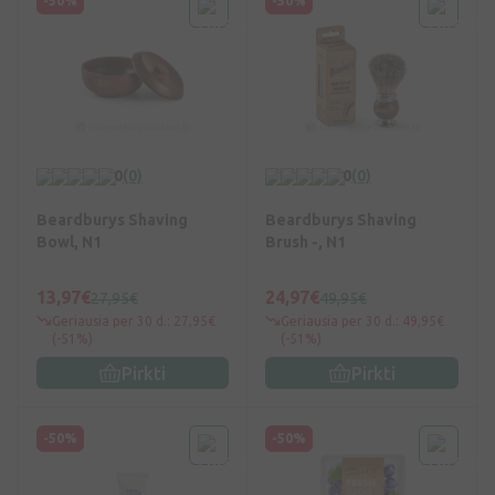
-50%
-50%
0
(0)
0
(0)
Beardburys Shaving
Beardburys Shaving
Bowl, N1
Brush -, N1
13,97€
24,97€
27,95€
49,95€
Geriausia per 30 d.: 27,95€
Geriausia per 30 d.: 49,95€
(-51%)
(-51%)
Pirkti
Pirkti
-50%
-50%