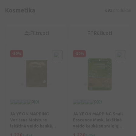
Kosmetika
692
produktai
Filtruoti
Rūšiuoti
-50%
-50%
0
(0)
0
(0)
JA YEON MAPPING
JA YEON MAPPING Snail
Veritana Moisture
Esscence Mask, lakštinė
lakštinė veido kaukė
veido kaukė su sraigių
drėkin., 23 g, Vnt
mucinu, 25 g, Vnt
1,22€
1,22€
2,45€
2,45€