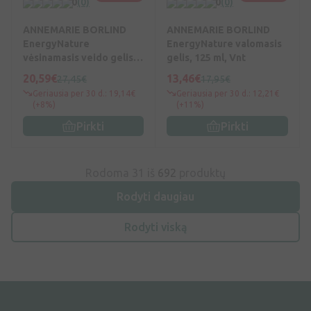
0
(0)
0
(0)
ANNEMARIE BORLIND
ANNEMARIE BORLIND
EnergyNature
EnergyNature valomasis
vėsinamasis veido gelis,
gelis, 125 ml, Vnt
150 ml, Vnt
20,59€
13,46€
27,45€
17,95€
Geriausia per 30 d.: 19,14€
Geriausia per 30 d.: 12,21€
(+8%)
(+11%)
Pirkti
Pirkti
Rodoma 31 iš
692
produktų
Rodyti daugiau
Rodyti viską