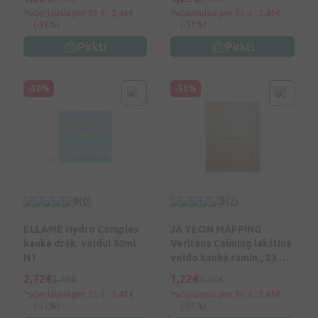
Geriausia per 30 d.: 2,45€
Geriausia per 30 d.: 2,45€
(-51%)
(-51%)
Pirkti
Pirkti
-50%
-50%
0
(0)
5
(2)
ELLAME Hydro Complex
JA YEON MAPPING
kaukė drėk. veidui 30ml
Veritana Calming lakštinė
N1
veido kaukė ramin., 23 g,
Vnt
2,72€
1,22€
5,45€
2,45€
Geriausia per 30 d.: 5,45€
Geriausia per 30 d.: 2,45€
(-51%)
(-51%)