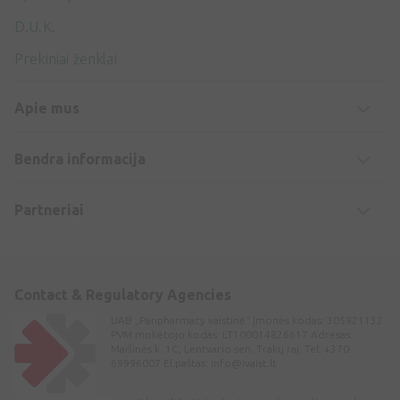
D.U.K.
Prekiniai ženklai
Apie mus
Bendra informacija
Partneriai
Contact & Regulatory Agencies
UAB „Panpharmacy vaistinė“ Įmonės kodas: 305921132
PVM mokėtojo kodas: LT100014826617 Adresas:
Maišinės k. 1C, Lentvario sen. Trakų raj. Tel: +370
69996007 El.paštas:
info@ivaist.lt