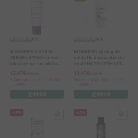
0
(0)
0
(0)
BIODERMA CICABIO
BIODERMA apsauginis
CREME+ SPF50+ veido ir
veido fluidas raustančiai
kūno kremas su aukšta
odai PHOTODERM ULTRA
apsauga nuo saulės , 40
FLUID AR+, SPF50+, 40 ml
12,47€
13,47€
24,95€
26,95€
ml, Vnt
Geriausia per 30 d.: 17,46€
Geriausia per 30 d.: 14,82€
(-29%)
(-10%)
Pirkti
Pirkti
-50%
-50%