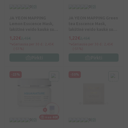
0
(0)
0
(0)
JA YEON MAPPING
JA YEON MAPPING Green
Lemon Esscence Mask,
tea Esscence Mask,
lakštinė veido kaukė su
lakštinė veido kaukė su
vit. C, 25 g, Vnt
žal. arbata, 25 g, Vnt
1,22€
1,22€
2,45€
2,45€
Geriausia per 30 d.: 2,45€
Geriausia per 30 d.: 2,45€
(-51%)
(-51%)
Pirkti
Pirkti
-25%
-50%
nuo 40€
0
(0)
0
(0)