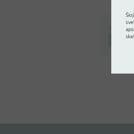
Šio
sve
Prisijunk
aps
ske
Prisijunk