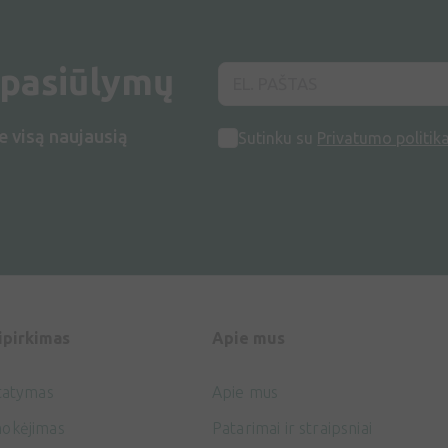
 pasiūlymų
e visą naujausią
Sutinku su
Privatumo politik
ipirkimas
Apie mus
tatymas
Apie mus
okėjimas
Patarimai ir straipsniai