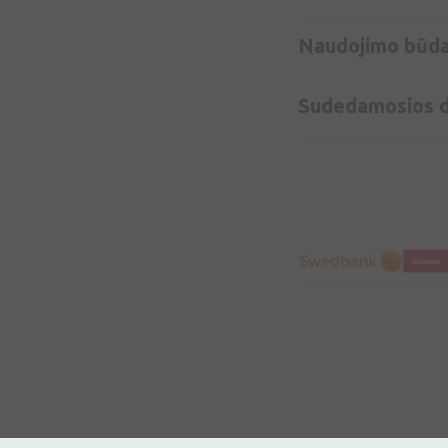
Naudojimo būd
Sudedamosios d