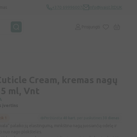
ymas
+370 69996007
info@ivaist.lt
DUK
Prisijungti
ticle Cream, kremas nagų
5 ml, Vnt
A
s įvertins
tik 1
Peržiūrėta
40 kart.
per paskutines
30 dienas
la“ palaiko jų elastingumą, minkština nagą juosiančią odelę ir
mti nuo nago plokštelės.