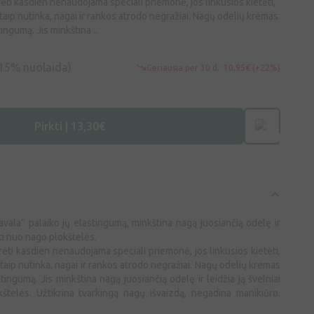
ėti kasdien nenaudojama speciali priemonė, jos linkusios kietėti,
ai taip nutinka, nagai ir rankos atrodo negražiai. Nagų odelių kremas
ingumą. Jis minkština ...
15% nuolaida)
Geriausia per 30 d.: 10,95€ (+22%)
Pirkti | 13,30€
ala“ palaiko jų elastingumą, minkština nagą juosiančią odelę ir
mti nuo nago plokštelės.
ėti kasdien nenaudojama speciali priemonė, jos linkusios kietėti,
ai taip nutinka, nagai ir rankos atrodo negražiai. Nagų odelių kremas
tingumą. Jis minkština nagą juosiančią odelę ir leidžia ją švelniai
štelės. Užtikrina tvarkingą nagų išvaizdą, negadina manikiūro.