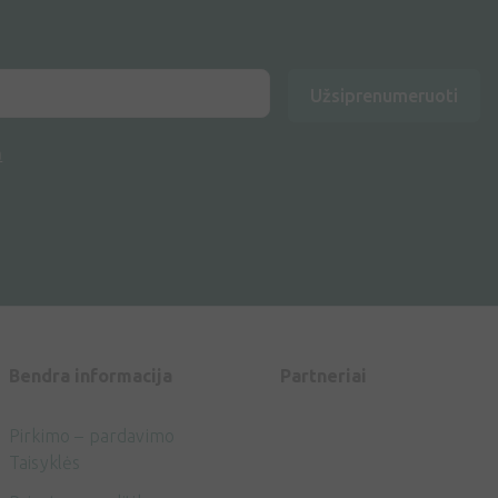
Užsiprenumeruoti
a
Bendra informacija
Partneriai
Pirkimo – pardavimo
Taisyklės