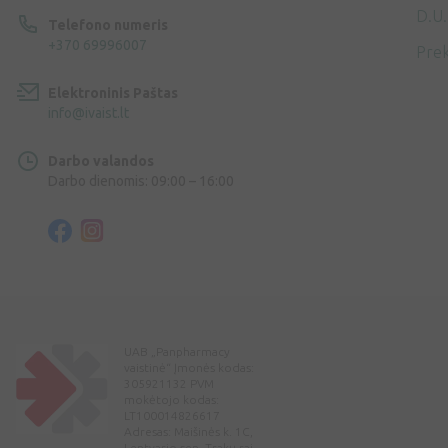
D.U.
Telefono numeris
+370 69996007
Prek
Elektroninis Paštas
info@ivaist.lt
Darbo valandos
Darbo dienomis: 09:00 – 16:00
UAB „Panpharmacy
vaistinė“ Įmonės kodas:
305921132 PVM
mokėtojo kodas:
LT100014826617
Adresas: Maišinės k. 1C,
Lentvario sen. Trakų raj.