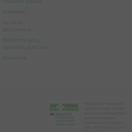
Privatumo politika
Grąžinimas
Garantinis
aptarnavimas
Elektroninė ginčų
sprendimo platforma
Atsiliepimai
Veiklą prižiūri Valstybinė
vaistų kontrolės tarnyba
prie Lietuvos Respublikos
sveikatos apsaugos
ministerijos Studentų g.
45A, 08107 Vilnius | +370
5 263 9264