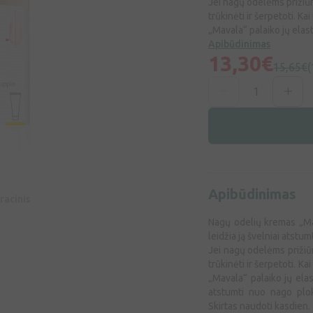
Jei nagų odelėms prižiūr
trūkinėti ir šerpetoti. K
„Mavala“ palaiko jų elast
Apibūdinimas
13,30€
15,65€
(
Apibūdinimas
racinis
Nagų odelių kremas „Mav
leidžia ją švelniai atstu
Jei nagų odelėms prižiūr
trūkinėti ir šerpetoti. K
„Mavala“ palaiko jų elas
atstumti nuo nago plok
Skirtas naudoti kasdien.