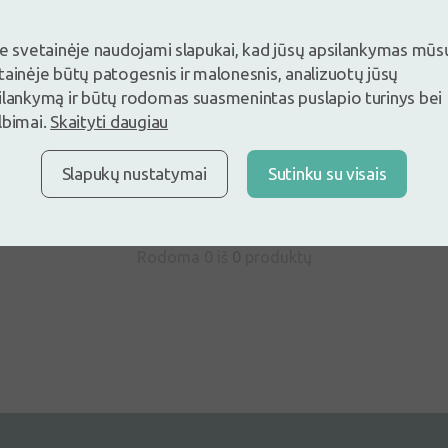
je svetainėje naudojami slapukai, kad jūsų apsilankymas mūs
tainėje būtų patogesnis ir malonesnis, analizuotų jūsų
ite ir palikite atsiliepimą pirmas
ilankymą ir būtų rodomas suasmenintas puslapio turinys bei
lbimai.
Skaityti daugiau
ite ir palikite atsiliepimą
Neturite paskyros ?
Sukurti pasky
Slapukų nustatymai
Sutinku su visais
Rodoma 0 iš
0
produktų