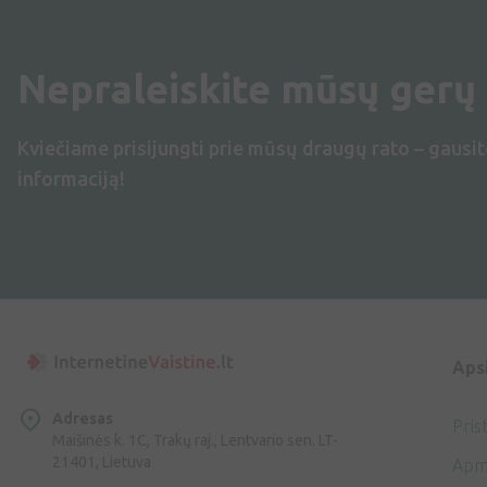
Nepraleiskite mūsų gerų
Kviečiame prisijungti prie mūsų draugų rato – gausit
informaciją!
Aps
Adresas
Pris
Maišinės k. 1C, Trakų raj., Lentvario sen. LT-
21401, Lietuva
Apm