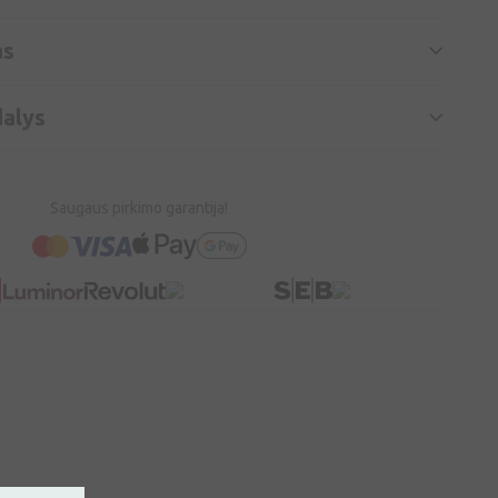
as
alys
Saugaus pirkimo garantija!