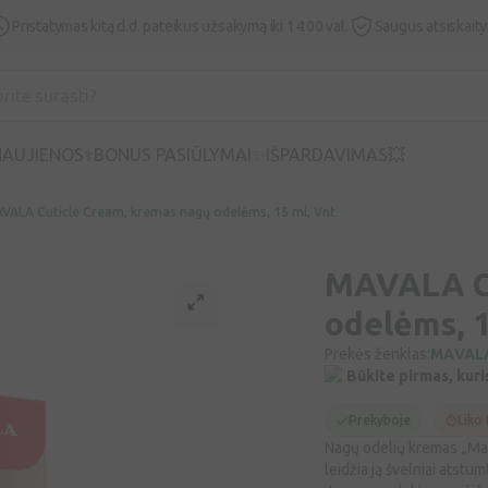
Pristatymas kitą d.d. pateikus užsakymą iki 14:00 val.
Saugus atsiskait
AUJIENOS⚕️
BONUS PASIŪLYMAI✨
IŠPARDAVIMAS💥
VALA Cuticle Cream, kremas nagų odelėms, 15 ml, Vnt
MAVALA Cu
odelėms, 1
Prekės ženklas:
MAVAL
Būkite pirmas, kuri
Prekyboje
Liko 
Nagų odelių kremas „Mava
leidžia ją švelniai atstu